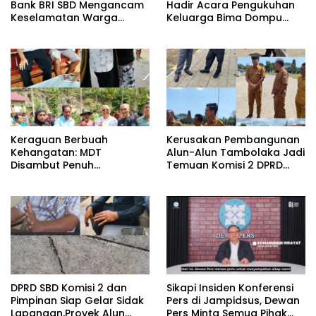
Bank BRI SBD Mengancam
Hadir Acara Pengukuhan
Keselamatan Warga
Keluarga Bima Dompu
Dalam Perjalanan Akan
Tingkatkan
Makan Korban:Dians
Silaturahmi,Digelar di
Perhubungan dan
Gedung Fortuna
Satlantas Didesak
Radamata.
Bertindak Tegas!
Keraguan Berbuah
Kerusakan Pembangunan
Kehangatan: MDT
Alun-Alun Tambolaka Jadi
Disambut Penuh
Temuan Komisi 2 DPRD
Kekeluargaan Saat
SBD, Kadis PU Siap Perbaiki.
Silaturahmi ke Tokoh
Kecamatan Palla, Ama
Aris Weekaredi
DPRD SBD Komisi 2 dan
Sikapi Insiden Konferensi
Pimpinan Siap Gelar Sidak
Pers di Jampidsus, Dewan
Lapangan,Proyek Alun
Pers Minta Semua Pihak