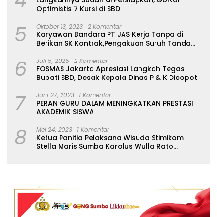
4
Langkahnya Sudah di Persiapkan, Golkar
Optimistis 7 Kursi di SBD
5
Oktober 13, 2023
2 Komentar
Karyawan Bandara PT JAS Kerja Tanpa di
Berikan SK Kontrak,Pengakuan Suruh Tanda
Tangan Tanpa di Bacakan Isinya
6
Juli 5, 2025
2 Komentar
FOSMAS Jakarta Apresiasi Langkah Tegas
Bupati SBD, Desak Kepala Dinas P & K Dicopot
7
Juni 27, 2023
1 Komentar
PERAN GURU DALAM MENINGKATKAN PRESTASI
AKADEMIK SISWA
8
Mei 24, 2023
1 Komentar
Ketua Panitia Pelaksana Wisuda Stimikom
Stella Maris Sumba Karolus Wulla Rato
S.KM.,MM. Pertegas Batas Pendaftaran Wisuda