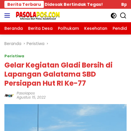
Langsung
k Tegas!
Berita Terbaru
Bpk.MDT Spontan Bantu Rp.10 Juta, Kepa
ke
konten
Beranda
Berita Desa
Polhukam
Kesehatan
Pendidi
Beranda
Peristiwa
Peristiwa
Gelar Kegiatan Gladi Bersih di
Lapangan Galatama SBD
Persiapan Hut RI Ke-77
Pasolapos
Agustus 15, 2022