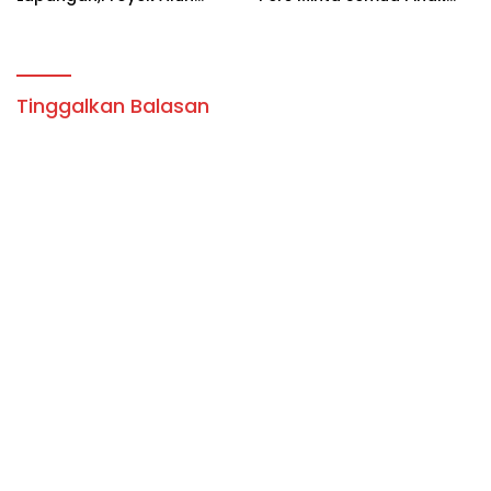
Alun Tambolaka.
Hormati Kerja Jurnalistik
Tinggalkan Balasan