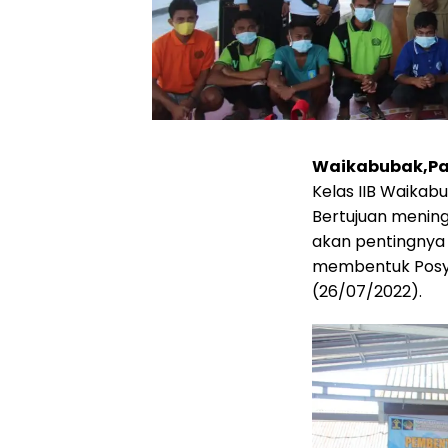
Waikabubak,Pa
Kelas IIB Waika
Bertujuan menin
akan pentingnya
membentuk Posya
(26/07/2022).