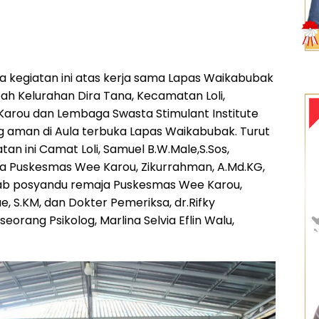
 kegiatan ini atas kerja sama Lapas Waikabubak
h Kelurahan Dira Tana, Kecamatan Loli,
arou dan Lembaga Swasta Stimulant Institute
 aman di Aula terbuka Lapas Waikabubak. Turut
tan ini Camat Loli, Samuel B.W.Male,S.Sos,
a Puskesmas Wee Karou, Zikurrahman, A.Md.KG,
b posyandu remaja Puskesmas Wee Karou,
e, S.KM, dan Dokter Pemeriksa, dr.Rifky
orang Psikolog, Marlina Selvia Eflin Walu,