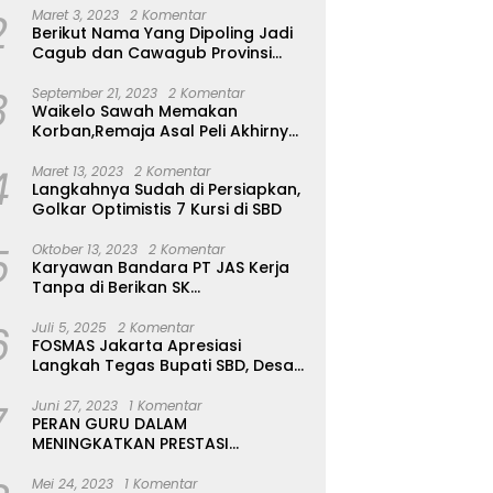
2
Maret 3, 2023
2 Komentar
Berikut Nama Yang Dipoling Jadi
Cagub dan Cawagub Provinsi
NTT, Balon Dari Sumba Belum Ada
3
September 21, 2023
2 Komentar
Waikelo Sawah Memakan
Korban,Remaja Asal Peli Akhirnya
Ditemukan Sudah Tidak Bernyawa
4
Maret 13, 2023
2 Komentar
Langkahnya Sudah di Persiapkan,
Golkar Optimistis 7 Kursi di SBD
5
Oktober 13, 2023
2 Komentar
Karyawan Bandara PT JAS Kerja
Tanpa di Berikan SK
Kontrak,Pengakuan Suruh Tanda
6
Tangan Tanpa di Bacakan Isinya
Juli 5, 2025
2 Komentar
FOSMAS Jakarta Apresiasi
Langkah Tegas Bupati SBD, Desak
Kepala Dinas P & K Dicopot
7
Juni 27, 2023
1 Komentar
PERAN GURU DALAM
MENINGKATKAN PRESTASI
AKADEMIK SISWA
Mei 24, 2023
1 Komentar