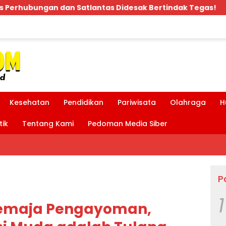
desak Bertindak Tegas!
Bpk.MDT Spontan Bantu Rp
Kesehatan
Pendidikan
Pariwisata
Olahraga
H
tik
Tentang Kami
Pedoman Media Siber
P
1
Remaja Pengayoman,