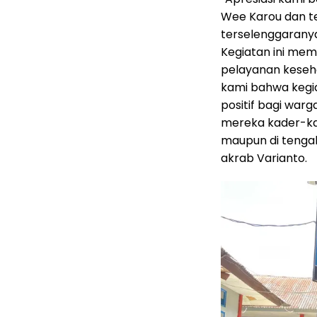
Wee Karou dan t
terselenggarany
Kegiatan ini me
pelayanan keseh
kami bahwa kegia
positif bagi war
mereka kader-ka
maupun di tengah
akrab Varianto.