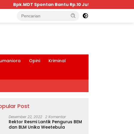
.10 Juta, Kepada Pengurus KKBD Seluruh Warga Yang Hadi
tutup
umaniora
Opini
Kriminal
opular Post
Desember 22, 2022
2 Komentar
Rektor Resmi Lantik Pengurus BEM
dan BLM Unika Weetebula