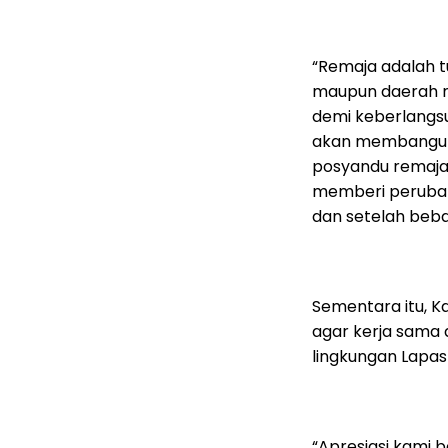
“Remaja adalah t
maupun daerah m
demi keberlangsu
akan membangun
posyandu remaja 
memberi perubah
dan setelah bebas
Sementara itu, K
agar kerja sama 
lingkungan Lapas
“Apresiasi kami 