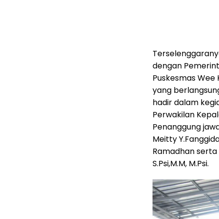
Terselenggaranya
dengan Pemerinta
Puskesmas Wee K
yang berlangsung
hadir dalam kegia
Perwakilan Kepal
Penanggung jawa
Meitty Y.Fanggida
Ramadhan serta se
S.Psi,M.M, M.Psi.