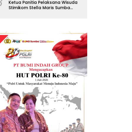
8
Ketua Panitia Pelaksana Wisuda
Stimikom Stella Maris Sumba
Karolus Wulla Rato S.KM.,MM.
Pertegas Batas Pendaftaran
Wisuda