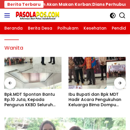
Langsung
akan Korban:Dians Perhubungan dan Satlantas Didesak B
Berita Terbaru
ke
konten
Beranda
Berita Desa
Polhukam
Kesehatan
Pendidi
Wanita
Bpk.MDT Spontan Bantu
Ibu Bupati dan Bpk MDT
Rp.10 Juta, Kepada
Hadir Acara Pengukuhan
Pengurus KKBD Seluruh
Keluarga Bima Dompu
Warga Yang Hadir Sangat
Tingkatkan
Senang.
Silaturahmi,Digelar di
Gedung Fortuna
Radamata.