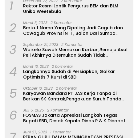
1
Desember 22, 2022
2 Komentar
Rektor Resmi Lantik Pengurus BEM dan BLM
Unika Weetebula
2
Maret 3, 2023
2 Komentar
Berikut Nama Yang Dipoling Jadi Cagub dan
Cawagub Provinsi NTT, Balon Dari Sumba
Belum Ada
3
September 21, 2023
2 Komentar
Waikelo Sawah Memakan Korban,Remaja Asal
Peli Akhirnya Ditemukan Sudah Tidak
Bernyawa
4
Maret 13, 2023
2 Komentar
Langkahnya Sudah di Persiapkan, Golkar
Optimistis 7 Kursi di SBD
5
Oktober 13, 2023
2 Komentar
Karyawan Bandara PT JAS Kerja Tanpa di
Berikan SK Kontrak,Pengakuan Suruh Tanda
Tangan Tanpa di Bacakan Isinya
6
Juli 5, 2025
2 Komentar
FOSMAS Jakarta Apresiasi Langkah Tegas
Bupati SBD, Desak Kepala Dinas P & K Dicopot
7
Juni 27, 2023
1 Komentar
PERAN GURU DALAM MENINGKATKAN PRESTASI