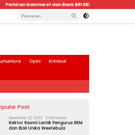
Bank BRI SBD Mengancam Keselamatan Warga Dalam Perja
tutup
umaniora
Opini
Kriminal
opular Post
Desember 22, 2022
2 Komentar
Rektor Resmi Lantik Pengurus BEM
dan BLM Unika Weetebula