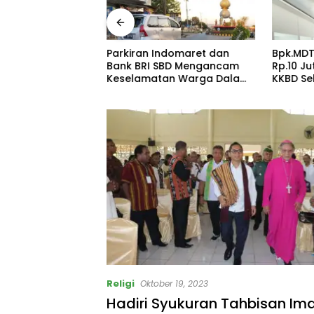
RIM POLRES SBD
Parkiran Indomaret dan
Bpk.MDT
US PEMBUNUHAN
Bank BRI SBD Mengancam
Rp.10 J
 TANPA
Keselamatan Warga Dalam
KKBD Se
 IMBAL WARGA
Perjalanan Akan Makan
Hadir S
PENDEKATAN
Korban:Dians Perhubungan
AH
dan Satlantas Didesak
Bertindak Tegas!
Religi
Oktober 19, 2023
Hadiri Syukuran Tahbisan I