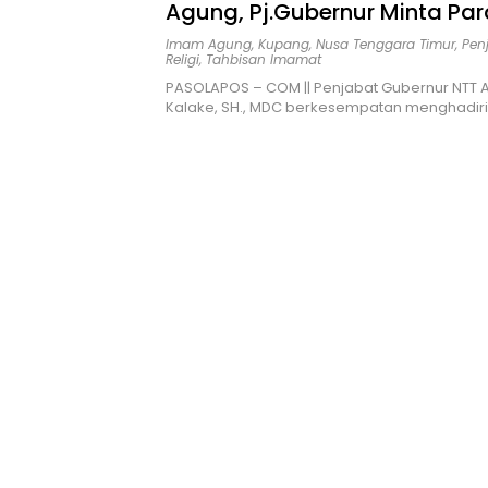
Agung, Pj.Gubernur Minta Pa
Aktif Berperan Dalam Pendid
Imam Agung
,
Kupang
,
Nusa Tenggara Timur
,
Pen
Religi
,
Tahbisan Imamat
Sosial Kemasyarakatan
PASOLAPOS – COM || Penjabat Gubernur NTT Ay
Kalake, SH., MDC berkesempatan menghadir