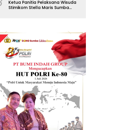
8
Ketua Panitia Pelaksana Wisuda
Stimikom Stella Maris Sumba
Karolus Wulla Rato S.KM.,MM.
Pertegas Batas Pendaftaran
Wisuda