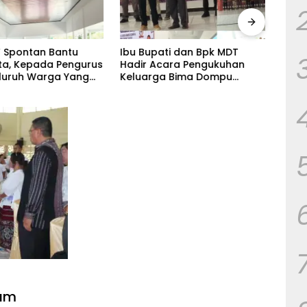
 Spontan Bantu
Ibu Bupati dan Bpk MDT
Kera
uta, Kepada Pengurus
Hadir Acara Pengukuhan
Keha
luruh Warga Yang
Keluarga Bima Dompu
Penu
angat Senang.
Tingkatkan
Sila
Silaturahmi,Digelar di
Keca
Gedung Fortuna Radamata.
Week
mam