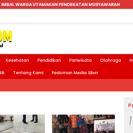
 PENDEKATAN MUSYAWARAH
Parkiran Indomaret dan 
Kesehatan
Pendidikan
Pariwisata
Olahraga
H
tik
Tentang Kami
Pedoman Media Siber
P
1