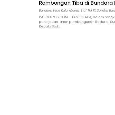
Rombongan Tiba di Bandara 
Kalumbang Tinjau Lahan
Bandara Lede Kalumbang
,
Staf TNI RI
,
Sumba Bar
Pembangunan Radar
PASOLAPOS.COM – TAMBOLAKA, Dalam rangka
peninjauan lahan pembangunan Radar di Su
Kepala Staf…