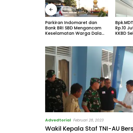
RIM POLRES SBD
Parkiran Indomaret dan
Bpk.MDT
US PEMBUNUHAN
Bank BRI SBD Mengancam
Rp.10 J
 TANPA
Keselamatan Warga Dalam
KKBD Se
 IMBAL WARGA
Perjalanan Akan Makan
Hadir S
PENDEKATAN
Korban:Dians Perhubungan
AH
dan Satlantas Didesak
Bertindak Tegas!
Advedtorial
Februari 28, 2023
Wakil Kepala Staf TNI-AU Be