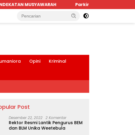
Parkiran Indomaret dan Bank BRI SBD Mengancam Kes
tutup
umaniora
Opini
Kriminal
opular Post
Desember 22, 2022
2 Komentar
Rektor Resmi Lantik Pengurus BEM
dan BLM Unika Weetebula