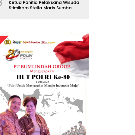
8
Ketua Panitia Pelaksana Wisuda
Stimikom Stella Maris Sumba
Karolus Wulla Rato S.KM.,MM.
Pertegas Batas Pendaftaran
Wisuda