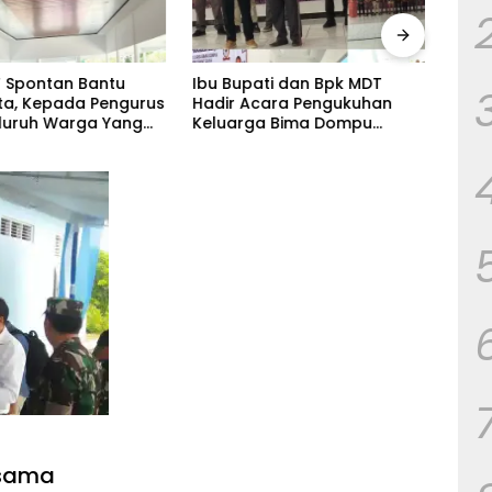
 Spontan Bantu
Ibu Bupati dan Bpk MDT
Kera
uta, Kepada Pengurus
Hadir Acara Pengukuhan
Keha
luruh Warga Yang
Keluarga Bima Dompu
Penu
angat Senang.
Tingkatkan
Sila
Silaturahmi,Digelar di
Keca
Gedung Fortuna Radamata.
Week
rsama