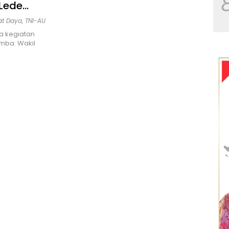
Lede
at Daya
,
TNI-AU
 kegiatan
mba. Wakil