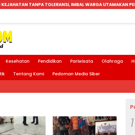
NSI, IMBAL WARGA UTAMAKAN PENDEKATAN MUSYAWARAH
Kesehatan
Pendidikan
Pariwisata
Olahraga
H
tik
Tentang Kami
Pedoman Media Siber
P
1