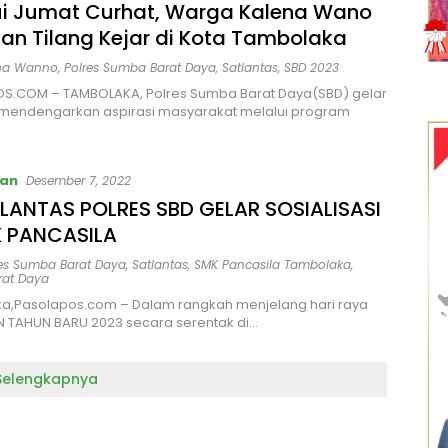
ui Jumat Curhat, Warga Kalena Wano
an Tilang Kejar di Kota Tambolaka
ena Wanno
,
Polres Sumba Barat Daya
,
Satlantas
,
SBD 2023
S.COM – TAMBOLAKA, Polres Sumba Barat Daya(SBD) gelar
 mendengarkan aspirasi masyarakat melalui program
kan
Desember 7, 2022
LANTAS POLRES SBD GELAR SOSIALISASI
K PANCASILA
res Sumba Barat Daya
,
Satlantas
,
SMK Pancasila Tambolaka
,
at Daya
a,Pasolapos.com – Dalam rangkah menjelang hari raya
N TAHUN BARU 2023 secara serentak di…
Selengkapnya