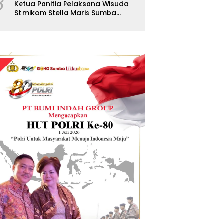
8
Ketua Panitia Pelaksana Wisuda
Stimikom Stella Maris Sumba
Karolus Wulla Rato S.KM.,MM.
Pertegas Batas Pendaftaran
Wisuda