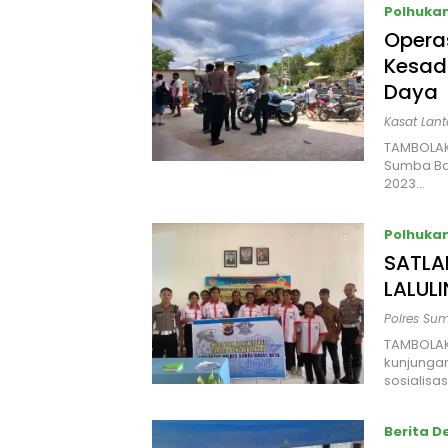
Polhuka
Opera
Kesada
Daya
Kasat Lant
TAMBOLAK
Sumba Ba
2023…
Polhuka
SATLA
LALUL
Polres Su
TAMBOLAK
kunjunga
sosialisa
Berita D