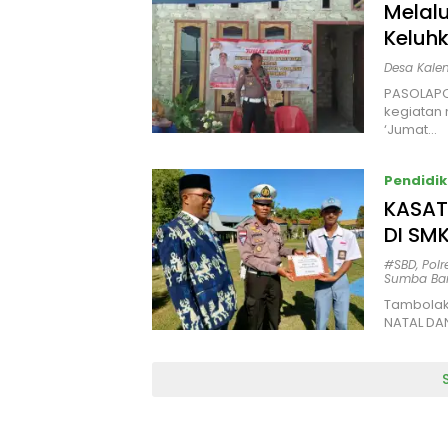
Melal
Keluhk
Desa Kal
PASOLAPO
kegiatan
‘Jumat…
Pendidi
KASAT
DI SM
#SBD
,
Pol
Sumba Bar
Tambolak
NATAL DA