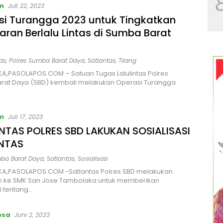
m
Juli 22, 2023
si Turangga 2023 untuk Tingkatkan
ran Berlalu Lintas di Sumba Barat
as
,
Polres Sumba Barat Daya
,
Satlantas
,
Tilang
A,PASOLAPOS.COM – Satuan Tugas Lalulintas Polres
rat Daya (SBD) kembali melakukan Operasi Turangga
m
Juli 17, 2023
NTAS POLRES SBD LAKUKAN SOSIALISASI
INTAS
mba Barat Daya
,
Satlantas
,
Sosialisasi
A,PASOLAPOS.COM -Satlantas Polres SBD melakukan
n ke SMK San Jose Tambolaka untuk memberikan
si tentang…
esa
Juni 2, 2023