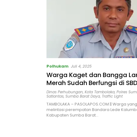
Polhukam
Juli 4, 2025
Warga Kaget dan Bangga L
Merah Sudah Berfungsi di SB
dan Lantas Polres SBD Lakuk
Dinas Perhubungan
,
Kota Tambolaka
,
Polres Sum
Satlantas
,
Sumba Barat Daya
,
Traffic Light
Simulasi pada Warga
TAMBOLAKA – PASOLAPOS.COM || Warga yang
melintasi perempatan Bandara Lede Kalumb
Kabupaten Sumba Barat…