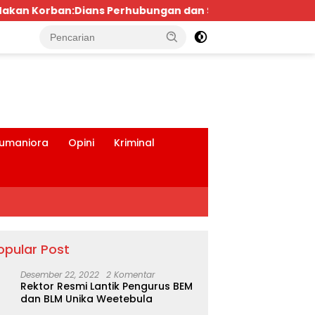
ubungan dan Satlantas Didesak Bertindak Tegas!
tutup
umaniora
Opini
Kriminal
opular Post
Desember 22, 2022
2 Komentar
Rektor Resmi Lantik Pengurus BEM
dan BLM Unika Weetebula