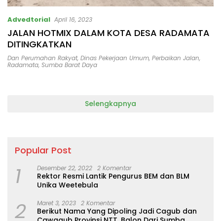
Advedtorial
April 16, 2023
JALAN HOTMIX DALAM KOTA DESA RADAMATA
DITINGKATKAN
Dan Perumahan Rakyat
,
Dinas Pekerjaan Umum
,
Perbaikan Jalan
,
Radamata
,
Sumba Barat Daya
Selengkapnya
Popular Post
1
Desember 22, 2022
2 Komentar
Rektor Resmi Lantik Pengurus BEM dan BLM
Unika Weetebula
2
Maret 3, 2023
2 Komentar
Berikut Nama Yang Dipoling Jadi Cagub dan
Cawagub Provinsi NTT, Balon Dari Sumba