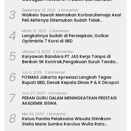
Belum Ada
3
September 21, 2023
2 Komentar
Waikelo Sawah Memakan Korban,Remaja Asal
Peli Akhirnya Ditemukan Sudah Tidak
Bernyawa
4
Maret 13, 2023
2 Komentar
Langkahnya Sudah di Persiapkan, Golkar
Optimistis 7 Kursi di SBD
5
Oktober 13, 2023
2 Komentar
Karyawan Bandara PT JAS Kerja Tanpa di
Berikan SK Kontrak,Pengakuan Suruh Tanda
Tangan Tanpa di Bacakan Isinya
6
Juli 5, 2025
2 Komentar
FOSMAS Jakarta Apresiasi Langkah Tegas
Bupati SBD, Desak Kepala Dinas P & K Dicopot
7
Juni 27, 2023
1 Komentar
PERAN GURU DALAM MENINGKATKAN PRESTASI
AKADEMIK SISWA
8
Mei 24, 2023
1 Komentar
Ketua Panitia Pelaksana Wisuda Stimikom
Stella Maris Sumba Karolus Wulla Rato
S.KM.,MM. Pertegas Batas Pendaftaran Wisuda