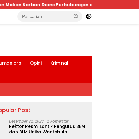
rhubungan dan Satlantas Didesak Bertindak Tegas!
tutup
umaniora
Opini
Kriminal
opular Post
Desember 22, 2022
2 Komentar
Rektor Resmi Lantik Pengurus BEM
dan BLM Unika Weetebula