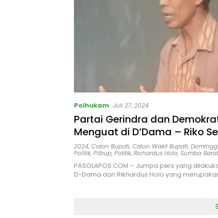
Polhukam
Juli 27, 2024
Partai Gerindra dan Demokra
Menguat di D’Dama – Riko S
PKB Masih Saling Klaim,Riko :
2024
,
Calon Bupati
,
Calon Wakil Bupati
,
Domingg
Politik
,
Pilbup
,
Politik
,
Richardus Holo
,
Sumba Bara
Punya Info A1!
PASOLAPOS.COM – Jumpa pers yang dilakuka
D-Dama dan Rikhardus Holo yang merupaka