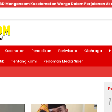
tan Warga Dalam Perjalanan Akan Makan Korban:Dians Pe
Kesehatan
Pendidikan
Pariwisata
Olahraga
H
tik
Tentang Kami
Pedoman Media Siber
P
1