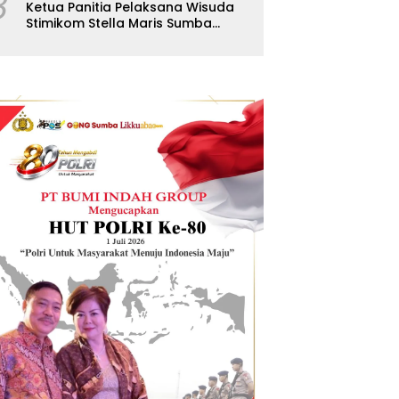
8
Ketua Panitia Pelaksana Wisuda
Stimikom Stella Maris Sumba
Karolus Wulla Rato S.KM.,MM.
Pertegas Batas Pendaftaran
Wisuda