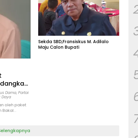
Sekda SBD,Fransiskus M. Adilalo
Maju Calon Bupati
t
edangkan
 Kami
us Dama
,
Partai
t Daya
n oleh paket
n Bakal…
Selengkapnya