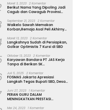
2
Maret 3, 2023
2 Komentar
Berikut Nama Yang Dipoling Jadi
Cagub dan Cawagub Provinsi
NTT, Balon Dari Sumba Belum Ada
3
September 21, 2023
2 Komentar
Waikelo Sawah Memakan
Korban,Remaja Asal Peli Akhirnya
Ditemukan Sudah Tidak Bernyawa
4
Maret 13, 2023
2 Komentar
Langkahnya Sudah di Persiapkan,
Golkar Optimistis 7 Kursi di SBD
5
Oktober 13, 2023
2 Komentar
Karyawan Bandara PT JAS Kerja
Tanpa di Berikan SK
Kontrak,Pengakuan Suruh Tanda
6
Tangan Tanpa di Bacakan Isinya
Juli 5, 2025
2 Komentar
FOSMAS Jakarta Apresiasi
Langkah Tegas Bupati SBD, Desak
Kepala Dinas P & K Dicopot
7
Juni 27, 2023
1 Komentar
PERAN GURU DALAM
MENINGKATKAN PRESTASI
AKADEMIK SISWA
Mei 24, 2023
1 Komentar