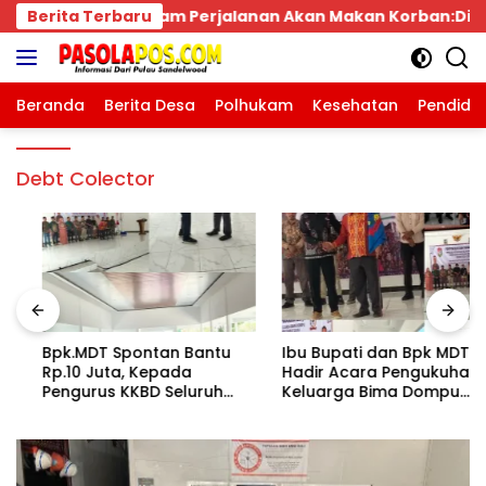
Langsung
anan Akan Makan Korban:Dians Perhubungan dan Satlant
Berita Terbaru
ke
konten
Beranda
Berita Desa
Polhukam
Kesehatan
Pendidi
Debt Colector
Bpk.MDT Spontan Bantu
Ibu Bupati dan Bpk MDT
Rp.10 Juta, Kepada
Hadir Acara Pengukuhan
Pengurus KKBD Seluruh
Keluarga Bima Dompu
Warga Yang Hadir Sangat
Tingkatkan
Senang.
Silaturahmi,Digelar di
Gedung Fortuna
Radamata.