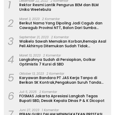
1
Desember 22, 2022
2 Komentar
Rektor Resmi Lantik Pengurus BEM dan BLM
Unika Weetebula
2
Maret 3, 2023
2 Komentar
Berikut Nama Yang Dipoling Jadi Cagub dan
Cawagub Provinsi NTT, Balon Dari Sumba
Belum Ada
3
September 21, 2023
2 Komentar
Waikelo Sawah Memakan Korban,Remaja Asal
Peli Akhirnya Ditemukan Sudah Tidak
Bernyawa
4
Maret 13, 2023
2 Komentar
Langkahnya Sudah di Persiapkan, Golkar
Optimistis 7 Kursi di SBD
5
Oktober 13, 2023
2 Komentar
Karyawan Bandara PT JAS Kerja Tanpa di
Berikan SK Kontrak,Pengakuan Suruh Tanda
Tangan Tanpa di Bacakan Isinya
6
Juli 5, 2025
2 Komentar
FOSMAS Jakarta Apresiasi Langkah Tegas
Bupati SBD, Desak Kepala Dinas P & K Dicopot
7
Juni 27, 2023
1 Komentar
PERAN GURU DALAM MENINGKATKAN PRESTASI