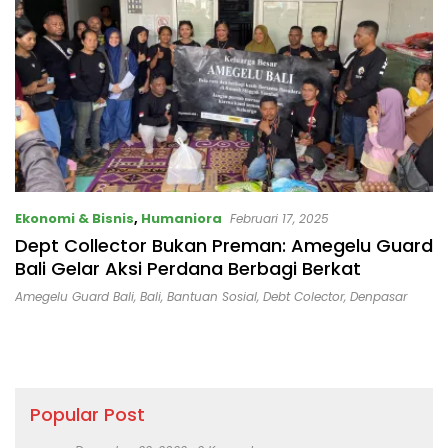
Ekonomi & Bisnis
,
Humaniora
Februari 17, 2025
Dept Collector Bukan Preman: Amegelu Guard
Bali Gelar Aksi Perdana Berbagi Berkat
Amegelu Guard Bali
,
Bali
,
Bantuan Sosial
,
Debt Colector
,
Denpasar
Popular Post