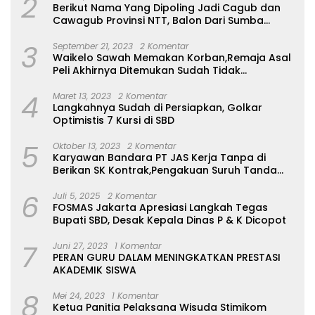
2
Berikut Nama Yang Dipoling Jadi Cagub dan
Cawagub Provinsi NTT, Balon Dari Sumba
Belum Ada
3
September 21, 2023
2 Komentar
Waikelo Sawah Memakan Korban,Remaja Asal
Peli Akhirnya Ditemukan Sudah Tidak
Bernyawa
4
Maret 13, 2023
2 Komentar
Langkahnya Sudah di Persiapkan, Golkar
Optimistis 7 Kursi di SBD
5
Oktober 13, 2023
2 Komentar
Karyawan Bandara PT JAS Kerja Tanpa di
Berikan SK Kontrak,Pengakuan Suruh Tanda
Tangan Tanpa di Bacakan Isinya
6
Juli 5, 2025
2 Komentar
FOSMAS Jakarta Apresiasi Langkah Tegas
Bupati SBD, Desak Kepala Dinas P & K Dicopot
7
Juni 27, 2023
1 Komentar
PERAN GURU DALAM MENINGKATKAN PRESTASI
AKADEMIK SISWA
8
Mei 24, 2023
1 Komentar
Ketua Panitia Pelaksana Wisuda Stimikom