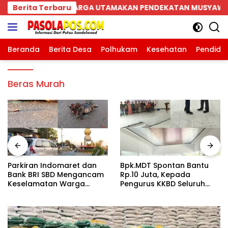
Langsung
MAKAN PENDEKATAN MUSYAWARAH
Berita Terbaru
Parkiran Indomare
ke
konten
Beranda
Berita Desa
Polhukam
Kesehatan
Pendidi
Beras Murah
Parkiran Indomaret dan
Bpk.MDT Spontan Bantu
Bank BRI SBD Mengancam
Rp.10 Juta, Kepada
Keselamatan Warga
Pengurus KKBD Seluruh
Dalam Perjalanan Akan
Warga Yang Hadir Sangat
Makan Korban:Dians
Senang.
Perhubungan dan
Satlantas Didesak