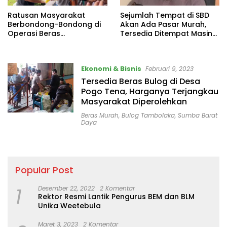
Ratusan Masyarakat
Sejumlah Tempat di SBD
Berbondong-Bondong di
Akan Ada Pasar Murah,
Operasi Beras
Tersedia Ditempat Masing
Murah,Kabag Ekonomi dan
– Masing
Pemerintah Desa Kalena
Wanno Respon Cepat
Ekonomi & Bisnis
Februari 9, 2023
Tersedia Beras Bulog di Desa
Pogo Tena, Harganya Terjangkau
Masyarakat Diperolehkan
Beras Murah
,
Bulog Tambolaka
,
Sumba Barat
Daya
Popular Post
1
Desember 22, 2022
2 Komentar
Rektor Resmi Lantik Pengurus BEM dan BLM
Unika Weetebula
Maret 3, 2023
2 Komentar