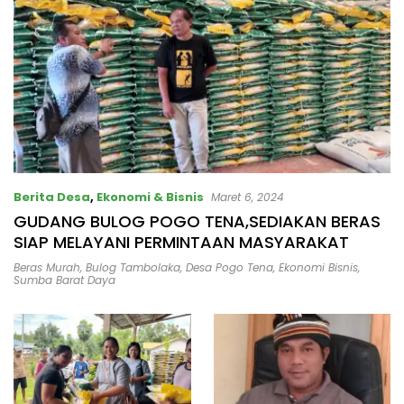
Bertindak Tegas!
Berita Desa
,
Ekonomi & Bisnis
Maret 6, 2024
GUDANG BULOG POGO TENA,SEDIAKAN BERAS
SIAP MELAYANI PERMINTAAN MASYARAKAT
Beras Murah
,
Bulog Tambolaka
,
Desa Pogo Tena
,
Ekonomi Bisnis
,
Sumba Barat Daya