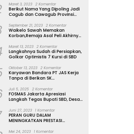
2
Maret 3, 2023
2 Komentar
Berikut Nama Yang Dipoling Jadi
Cagub dan Cawagub Provinsi
NTT, Balon Dari Sumba Belum Ada
3
September 21, 2023
2 Komentar
Waikelo Sawah Memakan
Korban,Remaja Asal Peli Akhirnya
Ditemukan Sudah Tidak Bernyawa
4
Maret 13, 2023
2 Komentar
Langkahnya Sudah di Persiapkan,
Golkar Optimistis 7 Kursi di SBD
5
Oktober 13, 2023
2 Komentar
Karyawan Bandara PT JAS Kerja
Tanpa di Berikan SK
Kontrak,Pengakuan Suruh Tanda
6
Tangan Tanpa di Bacakan Isinya
Juli 5, 2025
2 Komentar
FOSMAS Jakarta Apresiasi
Langkah Tegas Bupati SBD, Desak
Kepala Dinas P & K Dicopot
7
Juni 27, 2023
1 Komentar
PERAN GURU DALAM
MENINGKATKAN PRESTASI
AKADEMIK SISWA
Mei 24, 2023
1 Komentar