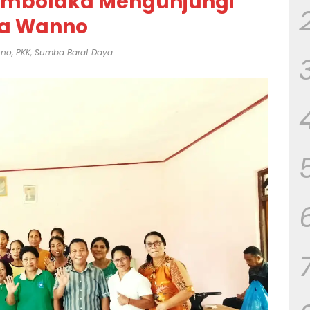
ambolaka Mengunjungi
na Wanno
nno
,
PKK
,
Sumba Barat Daya