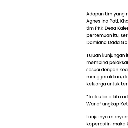
Adapun tim yang m
Agnes Ina Pati, Kha
tim PKK Desa Kale
pertemuan itu, se
Damiana Dada Gole
Tujuan kunjungan 
membina pelaksan
sesuai dengan ke
menggerakkan, da
keluarga untuk t
” kalau bisa kita 
Wano” ungkap Ketu
Lanjutnya menyam
koperasi ini maka k