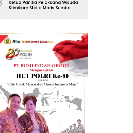
8
Ketua Panitia Pelaksana Wisuda
Stimikom Stella Maris Sumba
Karolus Wulla Rato S.KM.,MM.
Pertegas Batas Pendaftaran
Wisuda