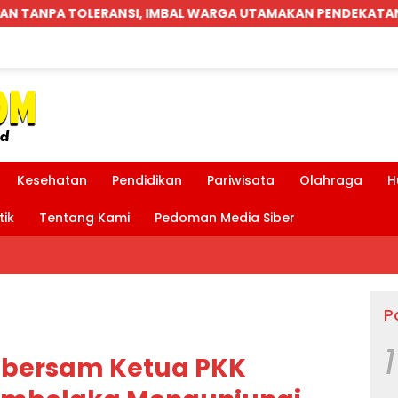
A UTAMAKAN PENDEKATAN MUSYAWARAH
Parkiran Ind
Kesehatan
Pendidikan
Pariwisata
Olahraga
H
tik
Tentang Kami
Pedoman Media Siber
P
1
 bersam Ketua PKK