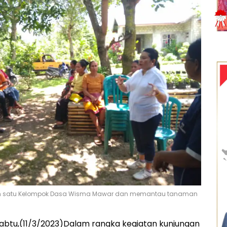
ah satu Kelompok Dasa Wisma Mawar dan memantau tanaman
 Sabtu,(11/3/2023)Dalam rangka kegiatan kunjungan