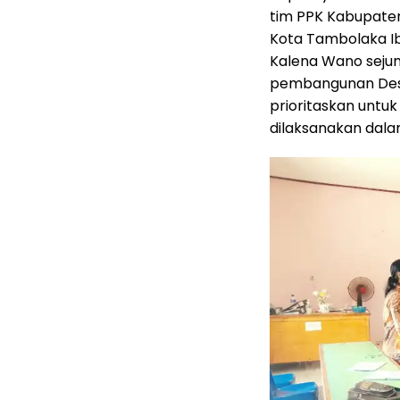
tim PPK Kabupate
Kota Tambolaka Ib
Kalena Wano seju
pembangunan Desa
prioritaskan unt
dilaksanakan dal