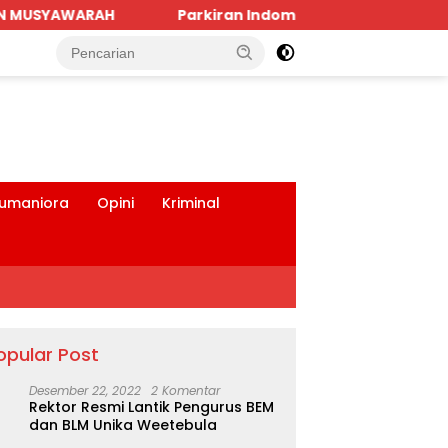
omaret dan Bank BRI SBD Mengancam Keselamatan Warga D
tutup
umaniora
Opini
Kriminal
opular Post
Desember 22, 2022
2 Komentar
Rektor Resmi Lantik Pengurus BEM
dan BLM Unika Weetebula