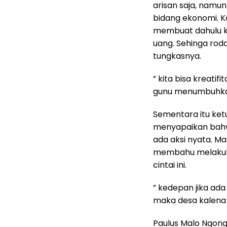
arisan saja, namun
bidang ekonomi. Ka
membuat dahulu ke
uang. Sehinga roda
tungkasnya.
” kita bisa kreati
gunu menumbuhkan
Sementara itu ke
menyapaikan bahwa
ada aksi nyata. M
membahu melakuka
cintai ini.
” kedepan jika a
maka desa kalena 
Paulus Malo Ngongo