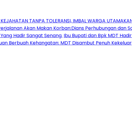
N KEJAHATAN TANPA TOLERANSI, IMBAL WARGA UTAMAK
jalanan Akan Makan Korban:Dians Perhubungan dan Sat
 Yang Hadir Sangat Senang.
Ibu Bupati dan Bpk MDT Had
uan Berbuah Kehangatan: MDT Disambut Penuh Kekeluarg