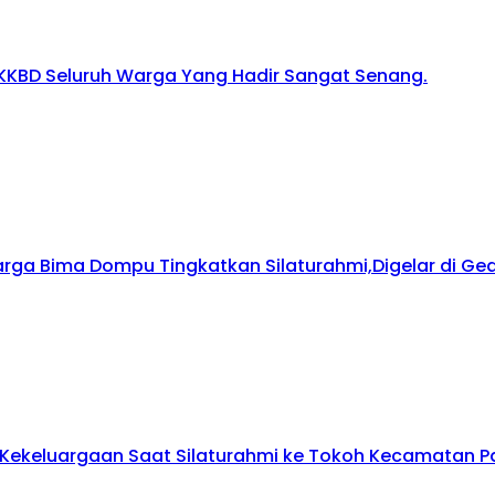
KKBD Seluruh Warga Yang Hadir Sangat Senang.
arga Bima Dompu Tingkatkan Silaturahmi,Digelar di G
ekeluargaan Saat Silaturahmi ke Tokoh Kecamatan Pa