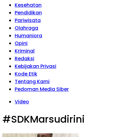
Kesehatan
Pendidikan
Pariwisata
Olahraga
Humaniora
Opini
Kriminal
Redaksi
Kebijakan Privasi
Kode Etik
Tentang Kami
Pedoman Media Siber
Video
#SDKMarsudirini