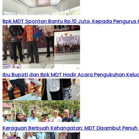
Bpk.MDT Spontan Bantu Rp.10 Juta, Kepada Pengurus 
Ibu Bupati dan Bpk MDT Hadir Acara Pengukuhan Kelu
Keraguan Berbuah Kehangatan: MDT Disambut Penuh K