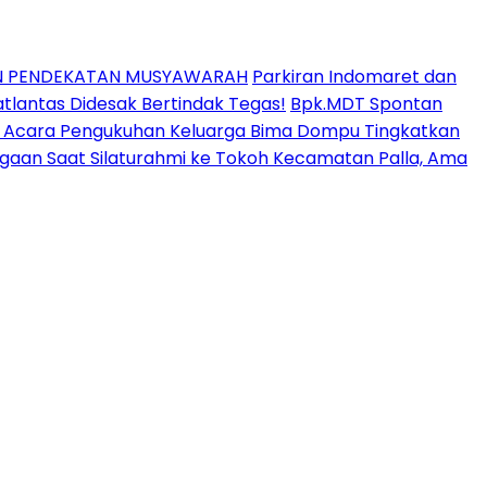
AN PENDEKATAN MUSYAWARAH
Parkiran Indomaret dan
lantas Didesak Bertindak Tegas!
Bpk.MDT Spontan
ir Acara Pengukuhan Keluarga Bima Dompu Tingkatkan
aan Saat Silaturahmi ke Tokoh Kecamatan Palla, Ama