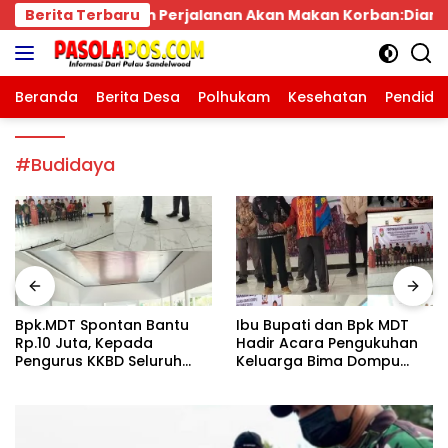
Langsung
an Akan Makan Korban:Dians Perhubungan dan Satlantas 
Berita Terbaru
ke
konten
Beranda
Berita Desa
Polhukam
Kesehatan
Pendidi
#Budidaya
Bpk.MDT Spontan Bantu
Ibu Bupati dan Bpk MDT
Rp.10 Juta, Kepada
Hadir Acara Pengukuhan
Pengurus KKBD Seluruh
Keluarga Bima Dompu
Warga Yang Hadir Sangat
Tingkatkan
Senang.
Silaturahmi,Digelar di
Gedung Fortuna
Radamata.