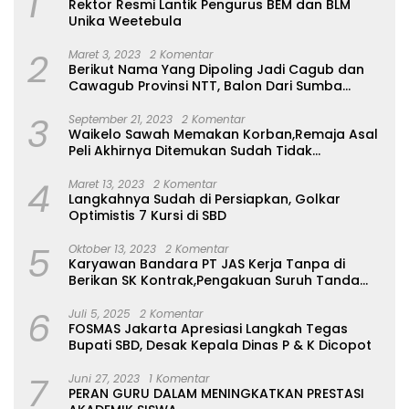
1
Rektor Resmi Lantik Pengurus BEM dan BLM
Unika Weetebula
2
Maret 3, 2023
2 Komentar
Berikut Nama Yang Dipoling Jadi Cagub dan
Cawagub Provinsi NTT, Balon Dari Sumba
Belum Ada
3
September 21, 2023
2 Komentar
Waikelo Sawah Memakan Korban,Remaja Asal
Peli Akhirnya Ditemukan Sudah Tidak
Bernyawa
4
Maret 13, 2023
2 Komentar
Langkahnya Sudah di Persiapkan, Golkar
Optimistis 7 Kursi di SBD
5
Oktober 13, 2023
2 Komentar
Karyawan Bandara PT JAS Kerja Tanpa di
Berikan SK Kontrak,Pengakuan Suruh Tanda
Tangan Tanpa di Bacakan Isinya
6
Juli 5, 2025
2 Komentar
FOSMAS Jakarta Apresiasi Langkah Tegas
Bupati SBD, Desak Kepala Dinas P & K Dicopot
7
Juni 27, 2023
1 Komentar
PERAN GURU DALAM MENINGKATKAN PRESTASI