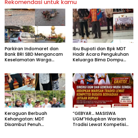
Rekomendasi untuk kamu
Parkiran Indomaret dan
Ibu Bupati dan Bpk MDT
Bank BRI SBD Mengancam
Hadir Acara Pengukuhan
Keselamatan Warga
Keluarga Bima Dompu
Dalam Perjalanan Akan
Tingkatkan
Makan Korban:Dians
Silaturahmi,Digelar di
Perhubungan dan
Gedung Fortuna
Satlantas Didesak
Radamata.
Bertindak Tegas!
Keraguan Berbuah
“GEBYAR… MASISWA
Kehangatan: MDT
UGM”Hidupkan Warisan
Disambut Penuh
Tradisi Lewat Kompetisi
Kekeluargaan Saat
Budaya dan Generasi
Silaturahmi ke Tokoh
Muda Sumba.Rebut