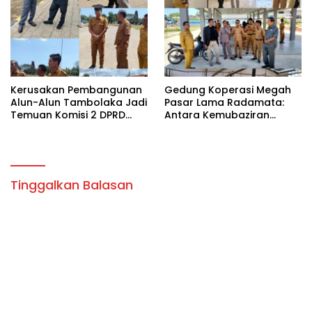
Kecamatan Palla, Ama
Berhadiah Jutaan Rupiah.
Aris Weekaredi
Kerusakan Pembangunan
Gedung Koperasi Megah
Alun-Alun Tambolaka Jadi
Pasar Lama Radamata:
Temuan Komisi 2 DPRD
Antara Kemubaziran
SBD, Kadis PU Siap Perbaiki.
Anggaran dan Solusi Alih
Fungsi
Tinggalkan Balasan