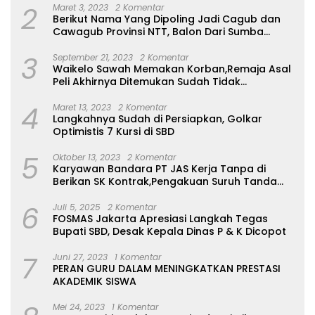
2
Maret 3, 2023
2 Komentar
Berikut Nama Yang Dipoling Jadi Cagub dan
Cawagub Provinsi NTT, Balon Dari Sumba
Belum Ada
3
September 21, 2023
2 Komentar
Waikelo Sawah Memakan Korban,Remaja Asal
Peli Akhirnya Ditemukan Sudah Tidak
Bernyawa
4
Maret 13, 2023
2 Komentar
Langkahnya Sudah di Persiapkan, Golkar
Optimistis 7 Kursi di SBD
5
Oktober 13, 2023
2 Komentar
Karyawan Bandara PT JAS Kerja Tanpa di
Berikan SK Kontrak,Pengakuan Suruh Tanda
Tangan Tanpa di Bacakan Isinya
6
Juli 5, 2025
2 Komentar
FOSMAS Jakarta Apresiasi Langkah Tegas
Bupati SBD, Desak Kepala Dinas P & K Dicopot
7
Juni 27, 2023
1 Komentar
PERAN GURU DALAM MENINGKATKAN PRESTASI
AKADEMIK SISWA
Mei 24, 2023
1 Komentar