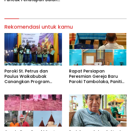
Maria
Rekomendasi untuk kamu
Paroki St. Petrus dan
Rapat Persiapan
Paulus Waikabubak
Peresmian Gereja Baru
Canangkan Program
Paroki Tambolaka, Panitia
Reksa Pastoral Keluarga
Gelar Rapat Koordinasi.
2026–2031