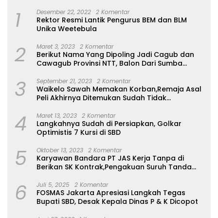
1
Desember 22, 2022
2 Komentar
Rektor Resmi Lantik Pengurus BEM dan BLM
Unika Weetebula
2
Maret 3, 2023
2 Komentar
Berikut Nama Yang Dipoling Jadi Cagub dan
Cawagub Provinsi NTT, Balon Dari Sumba
Belum Ada
3
September 21, 2023
2 Komentar
Waikelo Sawah Memakan Korban,Remaja Asal
Peli Akhirnya Ditemukan Sudah Tidak
Bernyawa
4
Maret 13, 2023
2 Komentar
Langkahnya Sudah di Persiapkan, Golkar
Optimistis 7 Kursi di SBD
5
Oktober 13, 2023
2 Komentar
Karyawan Bandara PT JAS Kerja Tanpa di
Berikan SK Kontrak,Pengakuan Suruh Tanda
Tangan Tanpa di Bacakan Isinya
6
Juli 5, 2025
2 Komentar
FOSMAS Jakarta Apresiasi Langkah Tegas
Bupati SBD, Desak Kepala Dinas P & K Dicopot