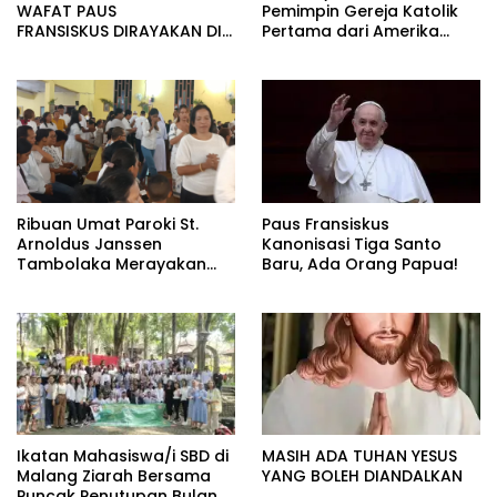
WAFAT PAUS
Pemimpin Gereja Katolik
FRANSISKUS DIRAYAKAN DI
Pertama dari Amerika
PAROKI WAIKABUBAK
Selatan
Ribuan Umat Paroki St.
Paus Fransiskus
Arnoldus Janssen
Kanonisasi Tiga Santo
Tambolaka Merayakan
Baru, Ada Orang Papua!
Kamis Putih Awal Tri Hari
Suci
Ikatan Mahasiswa/i SBD di
MASIH ADA TUHAN YESUS
Malang Ziarah Bersama
YANG BOLEH DIANDALKAN
Puncak Penutupan Bulan