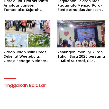
Gereja Baru Paroki Santo
Perjalanan Sejarah Stasi
Arnoldus Janssen
Radamata Menjadi Paroki
Tambolaka: Sejarah
Santo Arnoldus Janssen
Panjang Pembangunan
Tambolaka
Berdasarkan Memori
Kolektif Perjuangan Para
Imam Bersama Para
Tokoh Umat
Ziarah Jalan Salib Umat
Renungan Iman Syukuran
Dekenat Weetebula,
Tahun Baru 2026 bersama
Gereja sebagai Visioner
P. Mikel M. Keraf, CSsR
Pengharapan
Tinggalkan Balasan