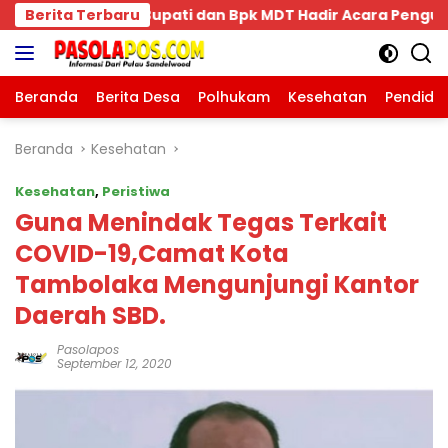
Langsung
r Acara Pengukuhan Keluarga Bima Dompu Tingkatkan Sila
Berita Terbaru
ke
konten
Beranda
Berita Desa
Polhukam
Kesehatan
Pendidi
Beranda
Kesehatan
Kesehatan
,
Peristiwa
Guna Menindak Tegas Terkait
COVID-19,Camat Kota
Tambolaka Mengunjungi Kantor
Daerah SBD.
Pasolapos
September 12, 2020