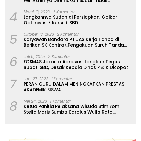
Peli Akhirnya Ditemukan Sudah Tidak
desa mengoptimalkan
Bernyawa
kegiatan stunting ” “Salah
4
Maret 13, 2023
2 Komentar
satu strategisnya, adalah
Langkahnya Sudah di Persiapkan, Golkar
memanfaatkan
Optimistis 7 Kursi di SBD
momentum perkumpulan
5
warga di saat beribadah,
Oktober 13, 2023
2 Komentar
Karyawan Bandara PT JAS Kerja Tanpa di
camat juga harus bekerja
Berikan SK Kontrak,Pengakuan Suruh Tanda
sama dengan para
Tangan Tanpa di Bacakan Isinya
kepala desa di seluruh
6
wilayah seluruh balaghar
Juli 5, 2025
2 Komentar
FOSMAS Jakarta Apresiasi Langkah Tegas
adakan kegiatan stunting
Bupati SBD, Desak Kepala Dinas P & K Dicopot
7
Juni 27, 2023
1 Komentar
PERAN GURU DALAM MENINGKATKAN PRESTASI
AKADEMIK SISWA
8
Mei 24, 2023
1 Komentar
Ketua Panitia Pelaksana Wisuda Stimikom
Stella Maris Sumba Karolus Wulla Rato
S.KM.,MM. Pertegas Batas Pendaftaran Wisuda