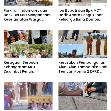
Parkiran Indomaret dan
Ibu Bupati dan Bpk MDT
Bank BRI SBD Mengancam
Hadir Acara Pengukuhan
Keselamatan Warga
Keluarga Bima Dompu
Dalam Perjalanan Akan
Tingkatkan
Makan Korban:Dians
Silaturahmi,Digelar di
Perhubungan dan
Gedung Fortuna
Satlantas Didesak
Radamata.
Bertindak Tegas!
Keraguan Berbuah
Kerusakan Pembangunan
Kehangatan: MDT
Alun-Alun Tambolaka Jadi
Disambut Penuh
Temuan Komisi 2 DPRD
Kekeluargaan Saat
SBD, Kadis PU Siap Perbaiki.
Silaturahmi ke Tokoh
Kecamatan Palla, Ama
Aris Weekaredi