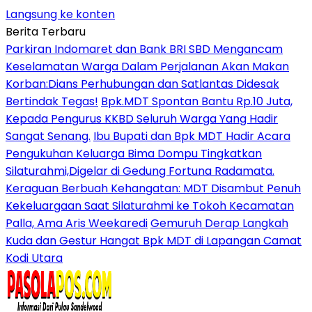
Langsung ke konten
Berita Terbaru
Parkiran Indomaret dan Bank BRI SBD Mengancam
Keselamatan Warga Dalam Perjalanan Akan Makan
Korban:Dians Perhubungan dan Satlantas Didesak
Bertindak Tegas!
Bpk.MDT Spontan Bantu Rp.10 Juta,
Kepada Pengurus KKBD Seluruh Warga Yang Hadir
Sangat Senang.
Ibu Bupati dan Bpk MDT Hadir Acara
Pengukuhan Keluarga Bima Dompu Tingkatkan
Silaturahmi,Digelar di Gedung Fortuna Radamata.
Keraguan Berbuah Kehangatan: MDT Disambut Penuh
Kekeluargaan Saat Silaturahmi ke Tokoh Kecamatan
Palla, Ama Aris Weekaredi
Gemuruh Derap Langkah
Kuda dan Gestur Hangat Bpk MDT di Lapangan Camat
Kodi Utara