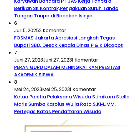
Karyawan Bandara PT JAS Kerja Tanpa di
Berikan SK Kontrak,Pengakuan Suruh Tanda
Tangan Tanpa di Bacakan Isinya
6
Juli 5, 2025
2 Komentar
FOSMAS Jakarta Apresiasi Langkah Tegas
Bupati SBD, Desak Kepala Dinas P & K Dicopot
7
Juni 27, 2023
Juni 27, 2023
1 Komentar
PERAN GURU DALAM MENINGKATKAN PRESTASI
AKADEMIK SISWA
8
Mei 24, 2023
Mei 25, 2023
1 Komentar
Ketua Panitia Pelaksana Wisuda Stimikom Stella
Maris Sumba Karolus Wulla Rato S.KM.,MM.
Pertegas Batas Pendaftaran Wisuda