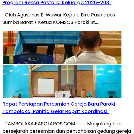
Program Reksa Pastoral Keluarga 2026–2031
Oleh Agustinus B. Wuwur Kepala Biro Pasolapos
Sumba Barat / Ketua KOMSOS Paroki St….
Rapat Persiapan Peresmian Gereja Baru Paroki
Tambolaka, Panitia Gelar Rapat Koordinasi.
TAMBOLAKA,PASOLAPOS.COM=== Menjelang hari
bersejarah peresmian dan pentahbisan gedung gereja