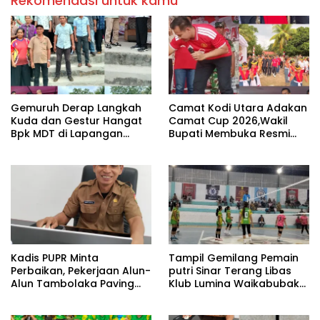
Rekomendasi untuk kamu
Gemuruh Derap Langkah
Camat Kodi Utara Adakan
Kuda dan Gestur Hangat
Camat Cup 2026,Wakil
Bpk MDT di Lapangan
Bupati Membuka Resmi
Camat Kodi Utara
Turnamen.
Kadis PUPR Minta
Tampil Gemilang Pemain
Perbaikan, Pekerjaan Alun-
putri Sinar Terang Libas
Alun Tambolaka Paving
Klub Lumina Waikabubak
Pecah,Nat Paving Terlalu
Kalah 3 Set Langsung
Lebar & Tanah Tidak