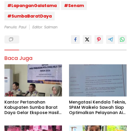
#LapanganGalatama
#Senam
#SumbaBaratDaya
Penulis: Paul
Editor: Salman
Baca Juga
Kantor Pertanahan
Mengatasi Kendala Teknis,
Kabupaten Sumba Barat
SPAM Waikelo Sawah Siap
Daya Gelar Ekspose Hasil
Optimalkan Pelayanan Air
Pembaruan Peta Zona Nilai
Bersih di Waijewa Timur
Tanah Tahun 2026