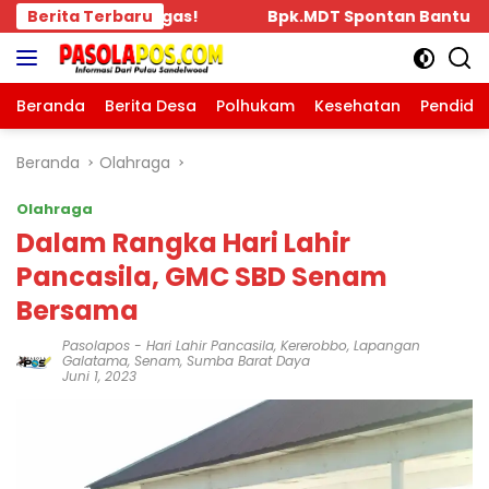
Langsung
pontan Bantu Rp.10 Juta, Kepada Pengurus KKBD Seluruh
Berita Terbaru
ke
konten
Beranda
Berita Desa
Polhukam
Kesehatan
Pendidi
Beranda
Olahraga
Olahraga
Dalam Rangka Hari Lahir
Pancasila, GMC SBD Senam
Bersama
Pasolapos
-
Hari Lahir Pancasila
,
Kererobbo
,
Lapangan
Galatama
,
Senam
,
Sumba Barat Daya
Juni 1, 2023