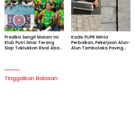
Padat.
Prediksi Sengit Malam Ini:
Kadis PUPR Minta
Klub Putri Sinar Terang
Perbaikan, Pekerjaan Alun-
Siap Taklukkan Rival Abadi
Alun Tambolaka Paving
di Lapangan Futsal
Pecah,Nat Paving Terlalu
Tambolaka
Lebar & Tanah Tidak
Padat.
Tinggalkan Balasan