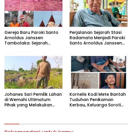
Gereja Baru Paroki Santo
Perjalanan Sejarah Stasi
Arnoldus Janssen
Radamata Menjadi Paroki
Tambolaka: Sejarah
Santo Arnoldus Janssen
Panjang Pembangunan
Tambolaka
Berdasarkan Memori
Kolektif Perjuangan Para
Imam Bersama Para
Tokoh Umat
‎Johanes Sari Pemilik Lahan
Kornelis Kodi Mete Bantah
di Wemahi Ultimatum
Tuduhan Penikaman
Pihak yang Melakukan
Kerbau, Keluarga Soroti
Aktivitas di Lahan yang
Dugaan Salah Tangkap
Belum Selesai Harganya