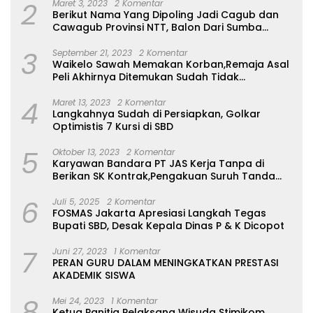
2
Maret 3, 2023
2 Komentar
Berikut Nama Yang Dipoling Jadi Cagub dan
Cawagub Provinsi NTT, Balon Dari Sumba
Belum Ada
3
September 21, 2023
2 Komentar
Waikelo Sawah Memakan Korban,Remaja Asal
Peli Akhirnya Ditemukan Sudah Tidak
Bernyawa
4
Maret 13, 2023
2 Komentar
Langkahnya Sudah di Persiapkan, Golkar
Optimistis 7 Kursi di SBD
5
Oktober 13, 2023
2 Komentar
Karyawan Bandara PT JAS Kerja Tanpa di
Berikan SK Kontrak,Pengakuan Suruh Tanda
Tangan Tanpa di Bacakan Isinya
6
Juli 5, 2025
2 Komentar
FOSMAS Jakarta Apresiasi Langkah Tegas
Bupati SBD, Desak Kepala Dinas P & K Dicopot
7
Juni 27, 2023
1 Komentar
PERAN GURU DALAM MENINGKATKAN PRESTASI
AKADEMIK SISWA
8
Mei 24, 2023
1 Komentar
Ketua Panitia Pelaksana Wisuda Stimikom