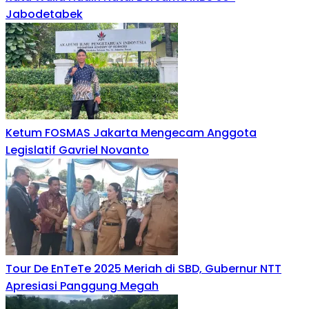
Jabodetabek
Ketum FOSMAS Jakarta Mengecam Anggota
Legislatif Gavriel Novanto
Tour De EnTeTe 2025 Meriah di SBD, Gubernur NTT
Apresiasi Panggung Megah