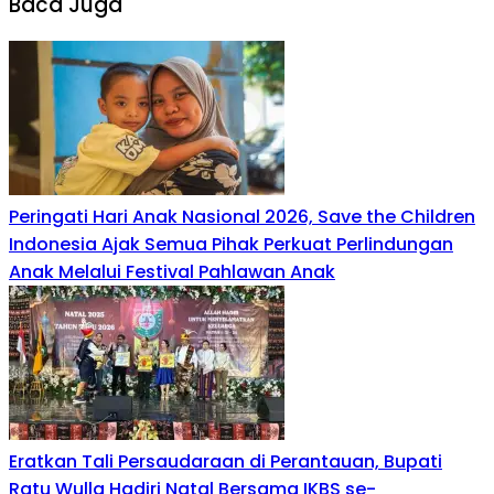
Baca Juga
Peringati Hari Anak Nasional 2026, Save the Children
Indonesia Ajak Semua Pihak Perkuat Perlindungan
Anak Melalui Festival Pahlawan Anak
Eratkan Tali Persaudaraan di Perantauan, Bupati
Ratu Wulla Hadiri Natal Bersama IKBS se-