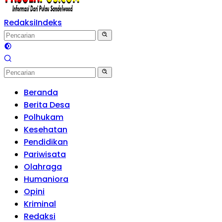
Redaksi
Indeks
Beranda
Berita Desa
Polhukam
Kesehatan
Pendidikan
Pariwisata
Olahraga
Humaniora
Opini
Kriminal
Redaksi