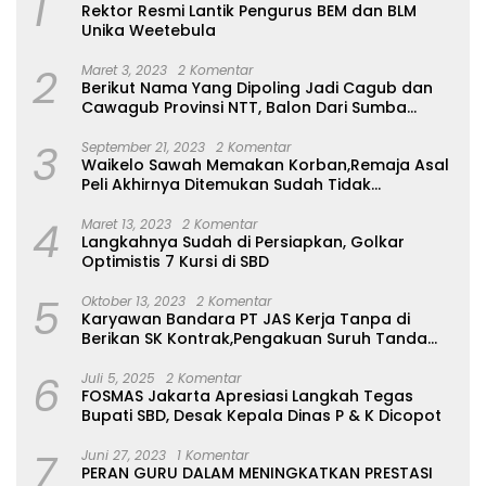
1
Rektor Resmi Lantik Pengurus BEM dan BLM
Unika Weetebula
2
Maret 3, 2023
2 Komentar
Berikut Nama Yang Dipoling Jadi Cagub dan
Cawagub Provinsi NTT, Balon Dari Sumba
Belum Ada
3
September 21, 2023
2 Komentar
Waikelo Sawah Memakan Korban,Remaja Asal
Peli Akhirnya Ditemukan Sudah Tidak
Bernyawa
4
Maret 13, 2023
2 Komentar
Langkahnya Sudah di Persiapkan, Golkar
Optimistis 7 Kursi di SBD
5
Oktober 13, 2023
2 Komentar
Karyawan Bandara PT JAS Kerja Tanpa di
Berikan SK Kontrak,Pengakuan Suruh Tanda
Tangan Tanpa di Bacakan Isinya
6
Juli 5, 2025
2 Komentar
FOSMAS Jakarta Apresiasi Langkah Tegas
Bupati SBD, Desak Kepala Dinas P & K Dicopot
7
Juni 27, 2023
1 Komentar
PERAN GURU DALAM MENINGKATKAN PRESTASI