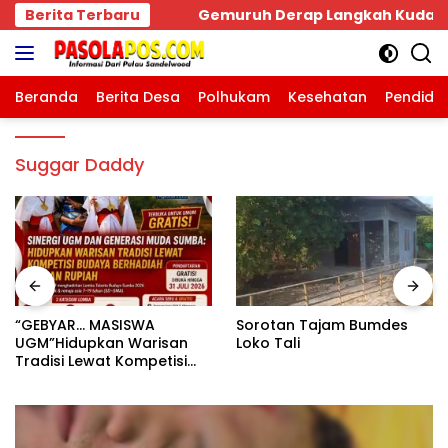
Langsung
uruh Derap Langkah Kuda dan Gestur Hangat Bpk MDT di
Berita Terbaru
ke
konten
Beranda
Berita Desa
Polhukam
Kesehatan
Pendidi
Suggar Daddy
“GEBYAR… MASISWA
Sorotan Tajam Bumdes
UGM”Hidupkan Warisan
Loko Tali
Tradisi Lewat Kompetisi
Budaya dan Generasi
Muda Sumba.Rebut
Berhadiah Jutaan Rupiah.