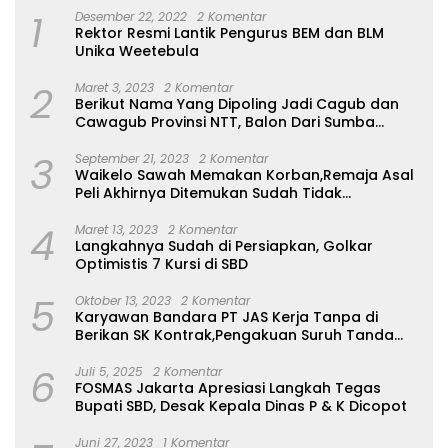
1
Desember 22, 2022
2 Komentar
Rektor Resmi Lantik Pengurus BEM dan BLM
Unika Weetebula
2
Maret 3, 2023
2 Komentar
Berikut Nama Yang Dipoling Jadi Cagub dan
Cawagub Provinsi NTT, Balon Dari Sumba
Belum Ada
3
September 21, 2023
2 Komentar
Waikelo Sawah Memakan Korban,Remaja Asal
Peli Akhirnya Ditemukan Sudah Tidak
Bernyawa
4
Maret 13, 2023
2 Komentar
Langkahnya Sudah di Persiapkan, Golkar
Optimistis 7 Kursi di SBD
5
Oktober 13, 2023
2 Komentar
Karyawan Bandara PT JAS Kerja Tanpa di
Berikan SK Kontrak,Pengakuan Suruh Tanda
Tangan Tanpa di Bacakan Isinya
6
Juli 5, 2025
2 Komentar
FOSMAS Jakarta Apresiasi Langkah Tegas
Bupati SBD, Desak Kepala Dinas P & K Dicopot
Juni 27, 2023
1 Komentar