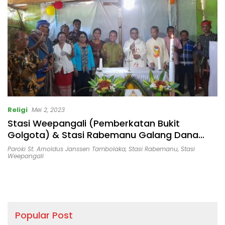
Bertindak Tegas!
Religi
Mei 2, 2023
Stasi Weepangali (Pemberkatan Bukit
Golgota) & Stasi Rabemanu Galang Dana
Bangun Gereja
Paroki St. Arnoldus Janssen Tambolaka
,
Stasi Rabemanu
,
Stasi
Weepangali
Popular Post