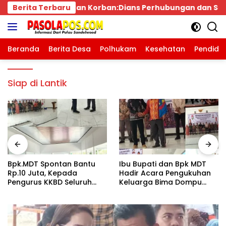
Langsung
n:Dians Perhubungan dan Satlantas Didesak Bertindak T
Berita Terbaru
ke
konten
Beranda
Berita Desa
Polhukam
Kesehatan
Pendidi
Siap di Lantik
Bpk.MDT Spontan Bantu
Ibu Bupati dan Bpk MDT
Rp.10 Juta, Kepada
Hadir Acara Pengukuhan
Pengurus KKBD Seluruh
Keluarga Bima Dompu
Warga Yang Hadir Sangat
Tingkatkan
Senang.
Silaturahmi,Digelar di
Gedung Fortuna
Radamata.