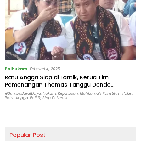
Polhukam
Februari 4, 2025
Ratu Angga Siap di Lantik, Ketua Tim
Pemenangan Thomas Tanggu Dendo
‘Optimis’ Putusan Dismissal Gugatan Ditolak
#SumbaBaratDaya
,
Hukum
,
Keputusan
,
Mahkamah Konstitusi
,
Paket
MK.
Ratu-Angga
,
Politik
,
Siap Di Lantik
Popular Post