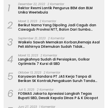
1
Desember 22, 2022
2 Komentar
Rektor Resmi Lantik Pengurus BEM dan BLM
Unika Weetebula
2
Maret 3, 2023
2 Komentar
Berikut Nama Yang Dipoling Jadi Cagub dan
Cawagub Provinsi NTT, Balon Dari Sumba
Belum Ada
3
September 21, 2023
2 Komentar
Waikelo Sawah Memakan Korban,Remaja Asal
Peli Akhirnya Ditemukan Sudah Tidak
Bernyawa
4
Maret 13, 2023
2 Komentar
Langkahnya Sudah di Persiapkan, Golkar
Optimistis 7 Kursi di SBD
5
Oktober 13, 2023
2 Komentar
Karyawan Bandara PT JAS Kerja Tanpa di
Berikan SK Kontrak,Pengakuan Suruh Tanda
Tangan Tanpa di Bacakan Isinya
6
Juli 5, 2025
2 Komentar
FOSMAS Jakarta Apresiasi Langkah Tegas
Bupati SBD, Desak Kepala Dinas P & K Dicopot
Juni 27, 2023
1 Komentar