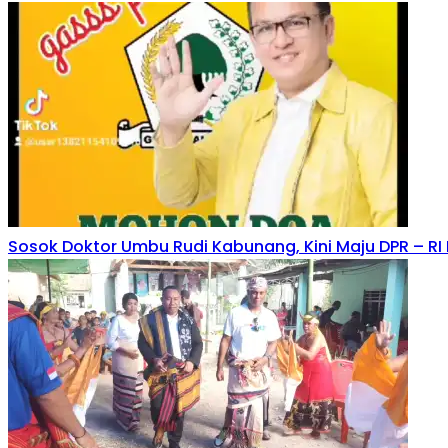
Sosok Doktor Umbu Rudi Kabunang, Kini Maju DPR – RI N