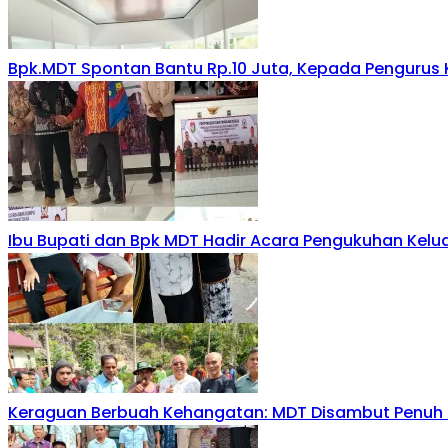
Bpk.MDT Spontan Bantu Rp.10 Juta, Kepada Pengurus 
Ibu Bupati dan Bpk MDT Hadir Acara Pengukuhan Kelu
Keraguan Berbuah Kehangatan: MDT Disambut Penuh K