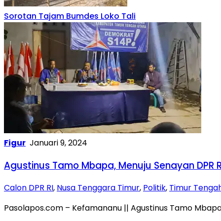
Sorotan Tajam Bumdes Loko Tali
Figur
Januari 9, 2024
Agustinus Tamo Mbapa, Menuju Senayan DPR RI
Calon DPR RI
,
Nusa Tenggara Timur
,
Politik
,
Timur Tenga
Pasolapos.com – Kefamananu || Agustinus Tamo Mbapa, 