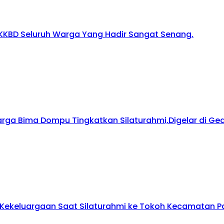
KKBD Seluruh Warga Yang Hadir Sangat Senang.
arga Bima Dompu Tingkatkan Silaturahmi,Digelar di G
ekeluargaan Saat Silaturahmi ke Tokoh Kecamatan Pa