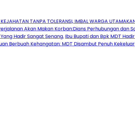
N KEJAHATAN TANPA TOLERANSI, IMBAL WARGA UTAMAK
jalanan Akan Makan Korban:Dians Perhubungan dan Sat
 Yang Hadir Sangat Senang.
Ibu Bupati dan Bpk MDT Had
uan Berbuah Kehangatan: MDT Disambut Penuh Kekeluarg