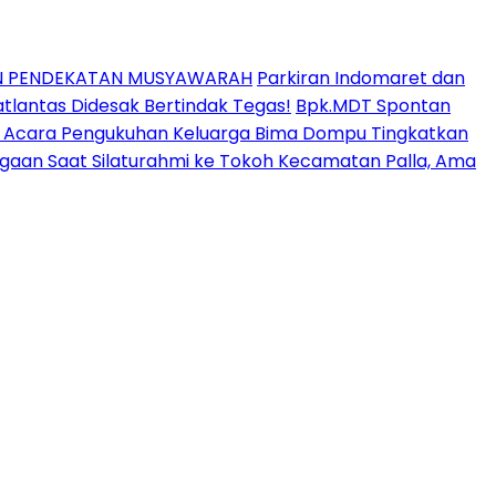
AN PENDEKATAN MUSYAWARAH
Parkiran Indomaret dan
lantas Didesak Bertindak Tegas!
Bpk.MDT Spontan
ir Acara Pengukuhan Keluarga Bima Dompu Tingkatkan
aan Saat Silaturahmi ke Tokoh Kecamatan Palla, Ama