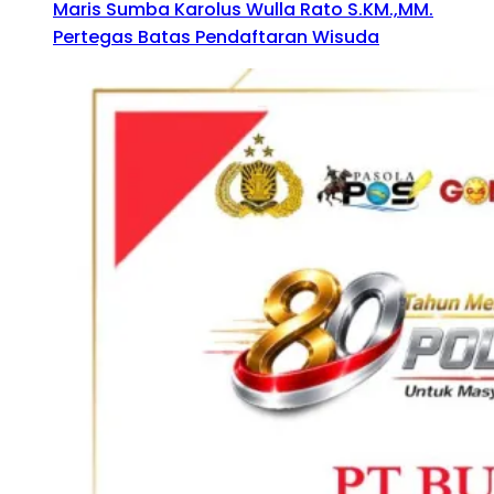
Maris Sumba Karolus Wulla Rato S.KM.,MM.
Pertegas Batas Pendaftaran Wisuda