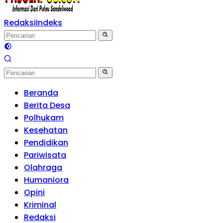
Redaksi
Indeks
Beranda
Berita Desa
Polhukam
Kesehatan
Pendidikan
Pariwisata
Olahraga
Humaniora
Opini
Kriminal
Redaksi