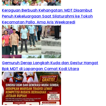
Keraguan Berbuah Kehangatan: MDT Disambut
Penuh Kekeluargaan Saat Silaturahmi ke Tokoh
Kecamatan Palla, Ama Aris Weekaredi
Gemuruh Derap Langkah Kuda dan Gestur Hangat
Bpk MDT di Lapangan Camat Kodi Utara