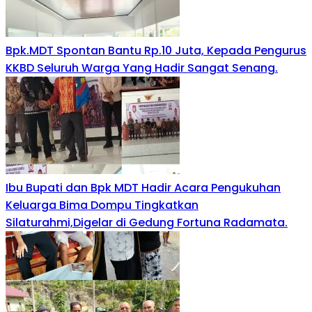
Bpk.MDT Spontan Bantu Rp.10 Juta, Kepada Pengurus
KKBD Seluruh Warga Yang Hadir Sangat Senang.
Ibu Bupati dan Bpk MDT Hadir Acara Pengukuhan
Keluarga Bima Dompu Tingkatkan
Silaturahmi,Digelar di Gedung Fortuna Radamata.