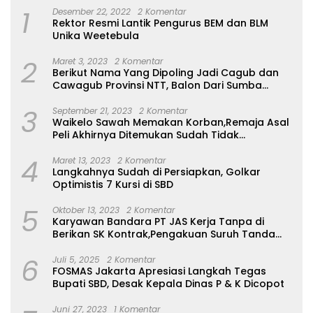
1
Desember 22, 2022
2 Komentar
Rektor Resmi Lantik Pengurus BEM dan BLM
Unika Weetebula
2
Maret 3, 2023
2 Komentar
Berikut Nama Yang Dipoling Jadi Cagub dan
Cawagub Provinsi NTT, Balon Dari Sumba
Belum Ada
3
September 21, 2023
2 Komentar
Waikelo Sawah Memakan Korban,Remaja Asal
Peli Akhirnya Ditemukan Sudah Tidak
Bernyawa
4
Maret 13, 2023
2 Komentar
Langkahnya Sudah di Persiapkan, Golkar
Optimistis 7 Kursi di SBD
5
Oktober 13, 2023
2 Komentar
Karyawan Bandara PT JAS Kerja Tanpa di
Berikan SK Kontrak,Pengakuan Suruh Tanda
Tangan Tanpa di Bacakan Isinya
6
Juli 5, 2025
2 Komentar
FOSMAS Jakarta Apresiasi Langkah Tegas
Bupati SBD, Desak Kepala Dinas P & K Dicopot
Juni 27, 2023
1 Komentar