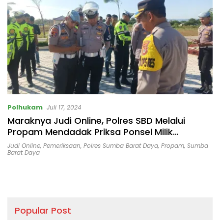
Bertindak Tegas!
Polhukam
Juli 17, 2024
Maraknya Judi Online, Polres SBD Melalui
Propam Mendadak Priksa Ponsel Milik
Personel
Judi Online
,
Pemeriksaan
,
Polres Sumba Barat Daya
,
Propam
,
Sumba
Barat Daya
Popular Post