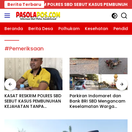
Langsung
S SBD SEBUT KASUS PEMBUNUHAN KEJAHATAN TANPA TOLER
Berita Terbaru
ke
konten
Beranda
Berita Desa
Polhukam
Kesehatan
Pendidi
#Pemeriksaan
KASAT RESKRIM POLRES SBD
Parkiran Indomaret dan
SEBUT KASUS PEMBUNUHAN
Bank BRI SBD Mengancam
KEJAHATAN TANPA
Keselamatan Warga
TOLERANSI, IMBAL WARGA
Dalam Perjalanan Akan
UTAMAKAN PENDEKATAN
Makan Korban:Dians
MUSYAWARAH
Perhubungan dan
Satlantas Didesak