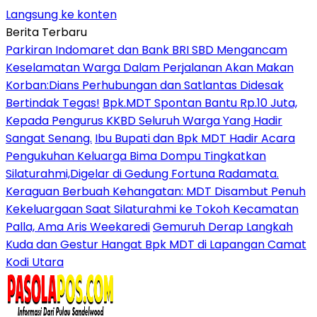
Langsung ke konten
Berita Terbaru
Parkiran Indomaret dan Bank BRI SBD Mengancam
Keselamatan Warga Dalam Perjalanan Akan Makan
Korban:Dians Perhubungan dan Satlantas Didesak
Bertindak Tegas!
Bpk.MDT Spontan Bantu Rp.10 Juta,
Kepada Pengurus KKBD Seluruh Warga Yang Hadir
Sangat Senang.
Ibu Bupati dan Bpk MDT Hadir Acara
Pengukuhan Keluarga Bima Dompu Tingkatkan
Silaturahmi,Digelar di Gedung Fortuna Radamata.
Keraguan Berbuah Kehangatan: MDT Disambut Penuh
Kekeluargaan Saat Silaturahmi ke Tokoh Kecamatan
Palla, Ama Aris Weekaredi
Gemuruh Derap Langkah
Kuda dan Gestur Hangat Bpk MDT di Lapangan Camat
Kodi Utara