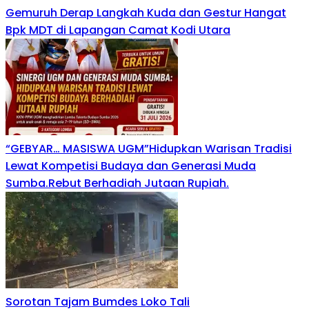
Gemuruh Derap Langkah Kuda dan Gestur Hangat
Bpk MDT di Lapangan Camat Kodi Utara
“GEBYAR… MASISWA UGM”Hidupkan Warisan Tradisi
Lewat Kompetisi Budaya dan Generasi Muda
Sumba.Rebut Berhadiah Jutaan Rupiah.
Sorotan Tajam Bumdes Loko Tali