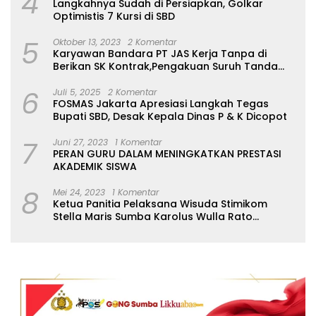
4
Langkahnya Sudah di Persiapkan, Golkar
Optimistis 7 Kursi di SBD
5
Oktober 13, 2023
2 Komentar
Karyawan Bandara PT JAS Kerja Tanpa di
Berikan SK Kontrak,Pengakuan Suruh Tanda
Tangan Tanpa di Bacakan Isinya
6
Juli 5, 2025
2 Komentar
FOSMAS Jakarta Apresiasi Langkah Tegas
Bupati SBD, Desak Kepala Dinas P & K Dicopot
7
Juni 27, 2023
1 Komentar
PERAN GURU DALAM MENINGKATKAN PRESTASI
AKADEMIK SISWA
8
Mei 24, 2023
1 Komentar
Ketua Panitia Pelaksana Wisuda Stimikom
Stella Maris Sumba Karolus Wulla Rato
S.KM.,MM. Pertegas Batas Pendaftaran Wisuda