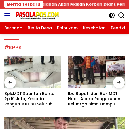
Langsung
an Makan Korban:Dians Perhubungan dan Satlantas Dides
Berita Terbaru
ke
konten
Beranda
Berita Desa
Polhukam
Kesehatan
Pendidi
#KPPS
Bpk.MDT Spontan Bantu
Ibu Bupati dan Bpk MDT
Rp.10 Juta, Kepada
Hadir Acara Pengukuhan
Pengurus KKBD Seluruh
Keluarga Bima Dompu
Warga Yang Hadir Sangat
Tingkatkan
Senang.
Silaturahmi,Digelar di
Gedung Fortuna
Radamata.