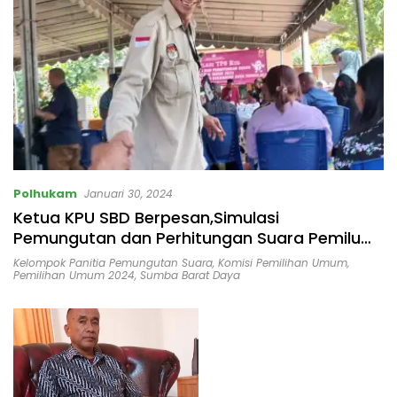
Polhukam
Januari 30, 2024
Ketua KPU SBD Berpesan,Simulasi
Pemungutan dan Perhitungan Suara Pemilu
Tahun 2024
Kelompok Panitia Pemungutan Suara
,
Komisi Pemilihan Umum
,
Pemilihan Umum 2024
,
Sumba Barat Daya