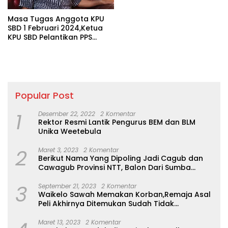
Masa Tugas Anggota KPU
SBD 1 Februari 2024,Ketua
KPU SBD Pelantikan PPS
Serentak Sudah
Berlangsung
Popular Post
1
Desember 22, 2022
2 Komentar
Rektor Resmi Lantik Pengurus BEM dan BLM
Unika Weetebula
2
Maret 3, 2023
2 Komentar
Berikut Nama Yang Dipoling Jadi Cagub dan
Cawagub Provinsi NTT, Balon Dari Sumba
Belum Ada
3
September 21, 2023
2 Komentar
Waikelo Sawah Memakan Korban,Remaja Asal
Peli Akhirnya Ditemukan Sudah Tidak
Bernyawa
Maret 13, 2023
2 Komentar