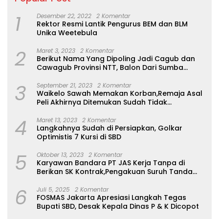
1
Desember 22, 2022
2 Komentar
Rektor Resmi Lantik Pengurus BEM dan BLM
Unika Weetebula
2
Maret 3, 2023
2 Komentar
Berikut Nama Yang Dipoling Jadi Cagub dan
Cawagub Provinsi NTT, Balon Dari Sumba
Belum Ada
3
September 21, 2023
2 Komentar
Waikelo Sawah Memakan Korban,Remaja Asal
Peli Akhirnya Ditemukan Sudah Tidak
Bernyawa
4
Maret 13, 2023
2 Komentar
Langkahnya Sudah di Persiapkan, Golkar
Optimistis 7 Kursi di SBD
5
Oktober 13, 2023
2 Komentar
Karyawan Bandara PT JAS Kerja Tanpa di
Berikan SK Kontrak,Pengakuan Suruh Tanda
Tangan Tanpa di Bacakan Isinya
6
Juli 5, 2025
2 Komentar
FOSMAS Jakarta Apresiasi Langkah Tegas
Bupati SBD, Desak Kepala Dinas P & K Dicopot