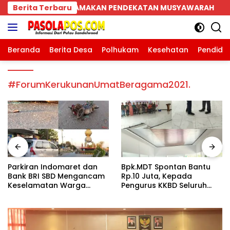
Langsung
PENDEKATAN MUSYAWARAH
Berita Terbaru
Parkiran Indomaret dan 
ke
konten
Beranda
Berita Desa
Polhukam
Kesehatan
Pendidi
#ForumKerukunanUmatBeragama2021.
Parkiran Indomaret dan
Bpk.MDT Spontan Bantu
Bank BRI SBD Mengancam
Rp.10 Juta, Kepada
Keselamatan Warga
Pengurus KKBD Seluruh
Dalam Perjalanan Akan
Warga Yang Hadir Sangat
Makan Korban:Dians
Senang.
Perhubungan dan
Satlantas Didesak