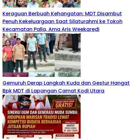
Keraguan Berbuah Kehangatan: MDT Disambut
Penuh Kekeluargaan Saat Silaturahmi ke Tokoh
Kecamatan Palla, Ama Aris Weekaredi
Gemuruh Derap Langkah Kuda dan Gestur Hangat
Bpk MDT di Lapangan Camat Kodi Utara