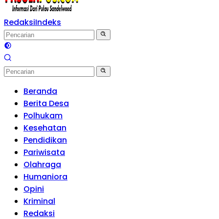
Redaksi
Indeks
Beranda
Berita Desa
Polhukam
Kesehatan
Pendidikan
Pariwisata
Olahraga
Humaniora
Opini
Kriminal
Redaksi