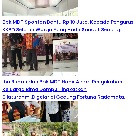
Bpk.MDT Spontan Bantu Rp.10 Juta, Kepada Pengurus
KKBD Seluruh Warga Yang Hadir Sangat Senang.
Ibu Bupati dan Bpk MDT Hadir Acara Pengukuhan
Keluarga Bima Dompu Tingkatkan
Silaturahmi,Digelar di Gedung Fortuna Radamata.