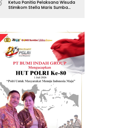
8
Ketua Panitia Pelaksana Wisuda
Stimikom Stella Maris Sumba
Karolus Wulla Rato S.KM.,MM.
Pertegas Batas Pendaftaran
Wisuda