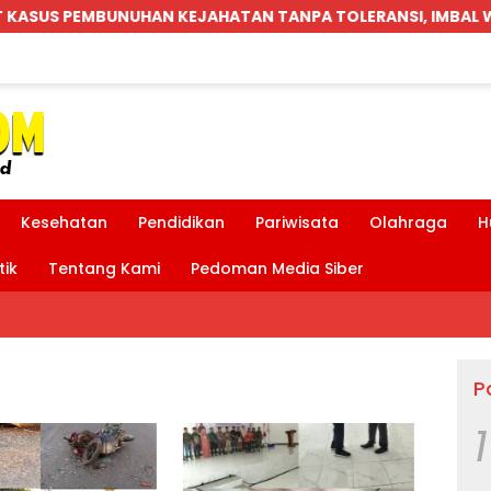
HATAN TANPA TOLERANSI, IMBAL WARGA UTAMAKAN PENDEK
Kesehatan
Pendidikan
Pariwisata
Olahraga
H
tik
Tentang Kami
Pedoman Media Siber
P
1