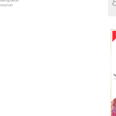
 Merupakan
sia,hari