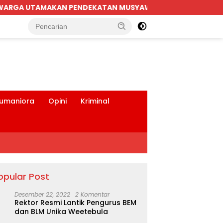
ATAN MUSYAWARAH
Parkiran Indomaret dan Bank BR
tutup
umaniora
Opini
Kriminal
opular Post
Desember 22, 2022
2 Komentar
Rektor Resmi Lantik Pengurus BEM
dan BLM Unika Weetebula