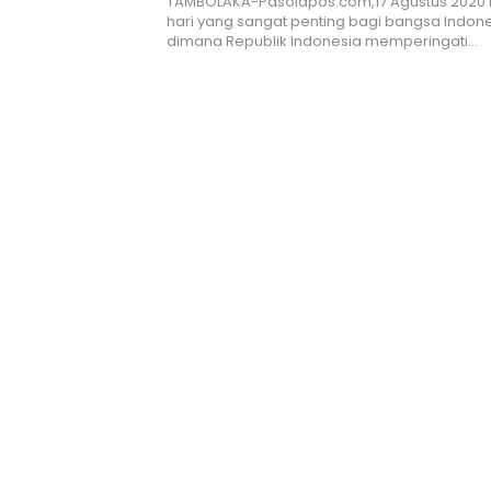
TAMBOLAKA-Pasolapos.com,17 Agustus 2020
hari yang sangat penting bagi bangsa Indone
dimana Republik Indonesia memperingati…