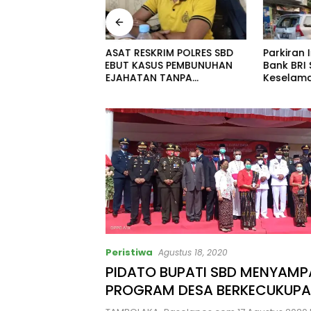
RIM POLRES SBD
Parkiran Indomaret dan
Bpk.MDT
US PEMBUNUHAN
Bank BRI SBD Mengancam
Rp.10 J
 TANPA
Keselamatan Warga Dalam
KKBD Se
 IMBAL WARGA
Perjalanan Akan Makan
Hadir S
PENDEKATAN
Korban:Dians Perhubungan
AH
dan Satlantas Didesak
Bertindak Tegas!
Peristiwa
Agustus 18, 2020
PIDATO BUPATI SBD MENYAMP
PROGRAM DESA BERKECUKUP
PANGAN.