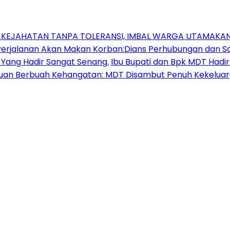
N KEJAHATAN TANPA TOLERANSI, IMBAL WARGA UTAMAK
jalanan Akan Makan Korban:Dians Perhubungan dan Sat
 Yang Hadir Sangat Senang.
Ibu Bupati dan Bpk MDT Had
uan Berbuah Kehangatan: MDT Disambut Penuh Kekeluarg