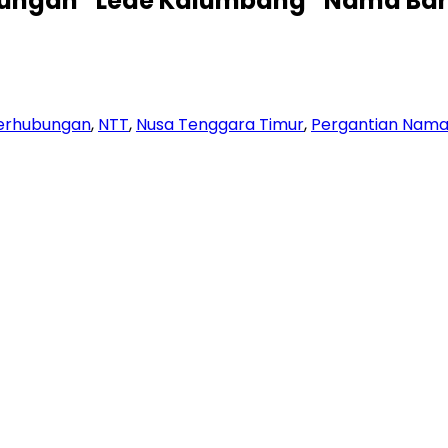
bungan “Lede Kalumbang” Nama Bar
Perhubungan
,
NTT
,
Nusa Tenggara Timur
,
Pergantian Nam