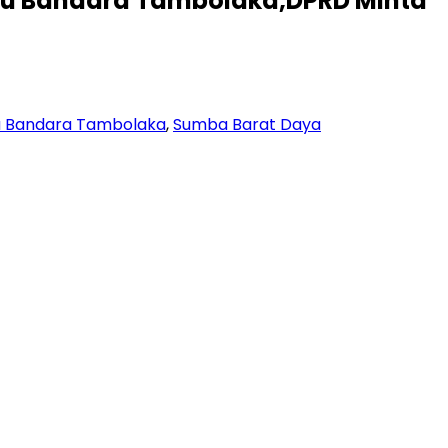
u Bandara Tambolaka,DPRD Minta
a Bandara Tambolaka
,
Sumba Barat Daya