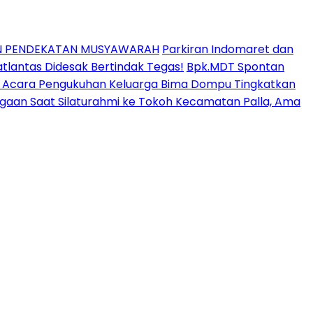
AN PENDEKATAN MUSYAWARAH
Parkiran Indomaret dan
lantas Didesak Bertindak Tegas!
Bpk.MDT Spontan
ir Acara Pengukuhan Keluarga Bima Dompu Tingkatkan
aan Saat Silaturahmi ke Tokoh Kecamatan Palla, Ama