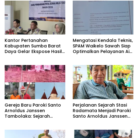
Kantor Pertanahan
Mengatasi Kendala Teknis,
Kabupaten Sumba Barat
SPAM Waikelo Sawah Siap
Daya Gelar Ekspose Hasil
Optimalkan Pelayanan Air
Pembaruan Peta Zona Nilai
Bersih di Waijewa Timur
Tanah Tahun 2026
Gereja Baru Paroki Santo
Perjalanan Sejarah Stasi
Arnoldus Janssen
Radamata Menjadi Paroki
Tambolaka: Sejarah
Santo Arnoldus Janssen
Panjang Pembangunan
Tambolaka
Berdasarkan Memori
Kolektif Perjuangan Para