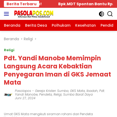
Langsung
k.MDT Spontan Bantu Rp.10 Juta, Kepada Pengurus KKBD S
Berita Terbaru
ke
konten
Beranda
Berita Desa
Polhukam
Kesehatan
Pendidi
Beranda
Religi
Religi
Pdt. Yandi Manobe Memimpin
Langsung Acara Kebaktian
Penyegaran Iman di GKS Jemaat
Mata
Pasolapos
-
Gereja Kristen Sumba
,
GKS Mata
,
Ibadah
,
Pdt.
Yandi Manobe
,
Pendeta
,
Religi
,
Sumba Barat Daya
Juni 27, 2024
Umat GKS Mata mengikuti siraman rohani dari Pendeta