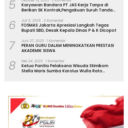
5
Oktober 13, 2023
2 Komentar
Karyawan Bandara PT JAS Kerja Tanpa di
Berikan SK Kontrak,Pengakuan Suruh Tanda
Tangan Tanpa di Bacakan Isinya
6
Juli 5, 2025
2 Komentar
FOSMAS Jakarta Apresiasi Langkah Tegas
Bupati SBD, Desak Kepala Dinas P & K Dicopot
7
Juni 27, 2023
1 Komentar
PERAN GURU DALAM MENINGKATKAN PRESTASI
AKADEMIK SISWA
8
Mei 24, 2023
1 Komentar
Ketua Panitia Pelaksana Wisuda Stimikom
Stella Maris Sumba Karolus Wulla Rato
S.KM.,MM. Pertegas Batas Pendaftaran Wisuda