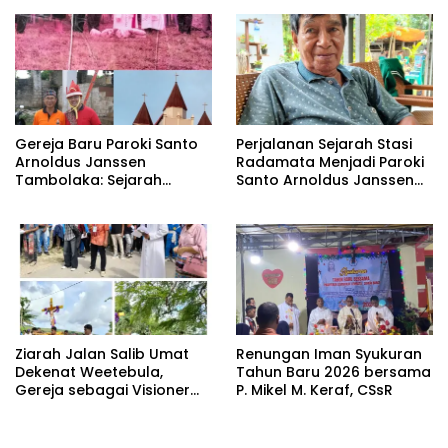
2026–2031
Gereja Baru Paroki Santo
Perjalanan Sejarah Stasi
Arnoldus Janssen
Radamata Menjadi Paroki
Tambolaka: Sejarah
Santo Arnoldus Janssen
Panjang Pembangunan
Tambolaka
Berdasarkan Memori
Kolektif Perjuangan Para
Imam Bersama Para
Tokoh Umat
Ziarah Jalan Salib Umat
Renungan Iman Syukuran
Dekenat Weetebula,
Tahun Baru 2026 bersama
Gereja sebagai Visioner
P. Mikel M. Keraf, CSsR
Pengharapan