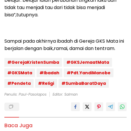
belajar. belajar ialah perubahan tingkah laku dari
tidak tau menjadi tau dari tidak bisa menjadi
bisa”,tutupnya.
Sampai pada akhirnya ibadah di Gereja GKS Mata ini
berjalan dengan baik,ramai, damai dan tentram.
#GerejaKristenSumba
#GKSJemaatMata
#GKSMata
#Ibadah
#Pdt.YandiManobe
#Pendeta
#Religi
#SumbaBaratDaya
Penulis: Paul-Pasolapos
Editor: Salman
Baca Juga