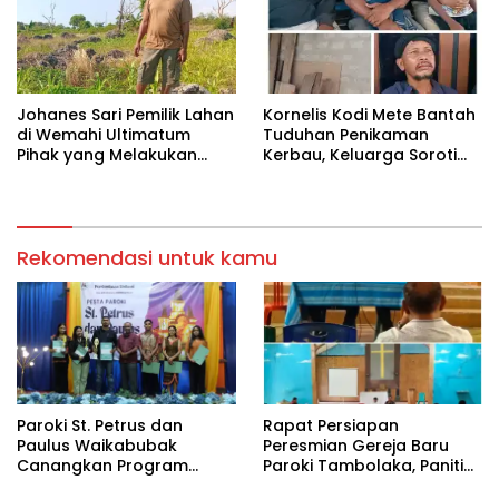
Imam Bersama Para
Tokoh Umat
‎Johanes Sari Pemilik Lahan
Kornelis Kodi Mete Bantah
di Wemahi Ultimatum
Tuduhan Penikaman
Pihak yang Melakukan
Kerbau, Keluarga Soroti
Aktivitas di Lahan yang
Dugaan Salah Tangkap
Belum Selesai Harganya
Rekomendasi untuk kamu
Paroki St. Petrus dan
Rapat Persiapan
Paulus Waikabubak
Peresmian Gereja Baru
Canangkan Program
Paroki Tambolaka, Panitia
Reksa Pastoral Keluarga
Gelar Rapat Koordinasi.