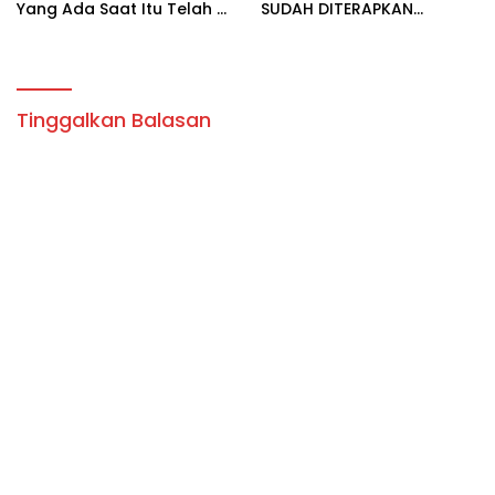
Yang Ada Saat Itu Telah di
SUDAH DITERAPKAN
Selesaikan Sudah Di
SEBAGAI TERSANGKA.
Terapkan Yang diBuat.
Tinggalkan Balasan