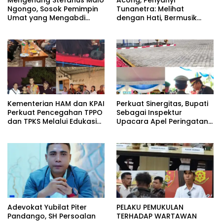
Mengenang Stefanus Malo
Acong, Penyanyi
Ngongo, Sosok Pemimpin
Tunanetra: Melihat
Umat yang Mengabdi
dengan Hati, Bermusik
Sepenuh Hati untuk Gereja
dengan Rasa
Kementerian HAM dan KPAI
Perkuat Sinergitas, Bupati
Perkuat Pencegahan TPPO
Sebagai Inspektur
dan TPKS Melalui Edukasi
Upacara Apel Peringatan
Generasi Muda di Sumba.
HUT Bhayangkara di
Porles SBD.
Adevokat Yubilat Piter
PELAKU PEMUKULAN
Pandango, SH Persoalan
TERHADAP WARTAWAN