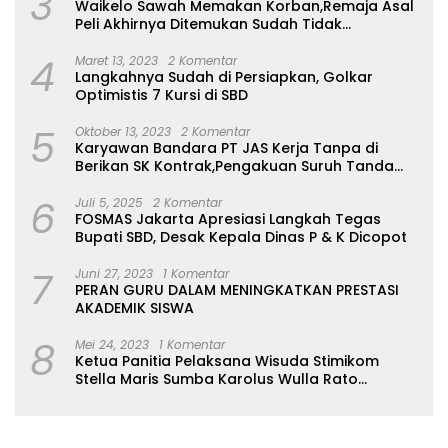
3
Waikelo Sawah Memakan Korban,Remaja Asal
Peli Akhirnya Ditemukan Sudah Tidak
Bernyawa
4
Maret 13, 2023
2 Komentar
Langkahnya Sudah di Persiapkan, Golkar
Optimistis 7 Kursi di SBD
5
Oktober 13, 2023
2 Komentar
Karyawan Bandara PT JAS Kerja Tanpa di
Berikan SK Kontrak,Pengakuan Suruh Tanda
Tangan Tanpa di Bacakan Isinya
6
Juli 5, 2025
2 Komentar
FOSMAS Jakarta Apresiasi Langkah Tegas
Bupati SBD, Desak Kepala Dinas P & K Dicopot
7
Juni 27, 2023
1 Komentar
PERAN GURU DALAM MENINGKATKAN PRESTASI
AKADEMIK SISWA
8
Mei 24, 2023
1 Komentar
Ketua Panitia Pelaksana Wisuda Stimikom
Stella Maris Sumba Karolus Wulla Rato
S.KM.,MM. Pertegas Batas Pendaftaran Wisuda