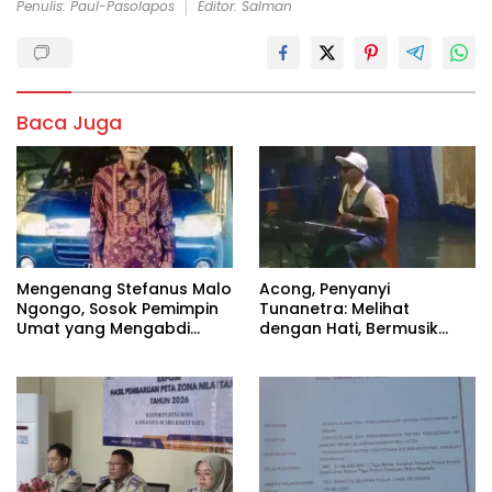
Penulis: Paul-Pasolapos
Editor: Salman
Baca Juga
Mengenang Stefanus Malo
Acong, Penyanyi
Ngongo, Sosok Pemimpin
Tunanetra: Melihat
Umat yang Mengabdi
dengan Hati, Bermusik
Sepenuh Hati untuk Gereja
dengan Rasa