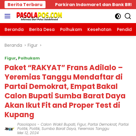
Langsung
n Bank BRI SBD Mengancam Keselamatan Warga Dalam Perj
Berita Terbaru
ke
konten
Beranda
Berita Desa
Polhukam
Kesehatan
Pendidi
Beranda
Figur
Figur
,
Polhukam
Paket “RAKYAT” Frans Adilalo –
Yeremias Tanggu Mendaftar di
Partai Demokrat, Empat Bakal
Calon Bupati Sumba Barat Daya
Akan Ikut Fit and Proper Test di
Kupang
Pasolapos
-
Calon Wakil Bupati
,
Figur
,
Partai Demokrat
,
Partai
Politik
,
Politik
,
Sumba Barat Daya
,
Yeremias Tanggu
Mei 12, 2024