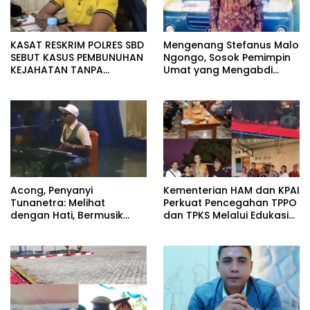
KASAT RESKRIM POLRES SBD
Mengenang Stefanus Malo
SEBUT KASUS PEMBUNUHAN
Ngongo, Sosok Pemimpin
KEJAHATAN TANPA
Umat yang Mengabdi
TOLERANSI, IMBAL WARGA
Sepenuh Hati untuk Gereja
UTAMAKAN PENDEKATAN
MUSYAWARAH
Acong, Penyanyi
Kementerian HAM dan KPAI
Tunanetra: Melihat
Perkuat Pencegahan TPPO
dengan Hati, Bermusik
dan TPKS Melalui Edukasi
dengan Rasa
Generasi Muda di Sumba.