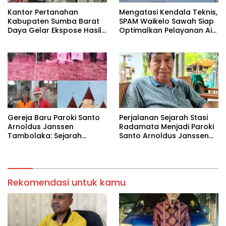
Kantor Pertanahan
Mengatasi Kendala Teknis,
Kabupaten Sumba Barat
SPAM Waikelo Sawah Siap
Daya Gelar Ekspose Hasil
Optimalkan Pelayanan Air
Pembaruan Peta Zona Nilai
Bersih di Waijewa Timur
Tanah Tahun 2026
Gereja Baru Paroki Santo
Perjalanan Sejarah Stasi
Arnoldus Janssen
Radamata Menjadi Paroki
Tambolaka: Sejarah
Santo Arnoldus Janssen
Panjang Pembangunan
Tambolaka
Berdasarkan Memori
Kolektif Perjuangan Para
Imam Bersama Para
Tokoh Umat
Rekomendasi untuk kamu