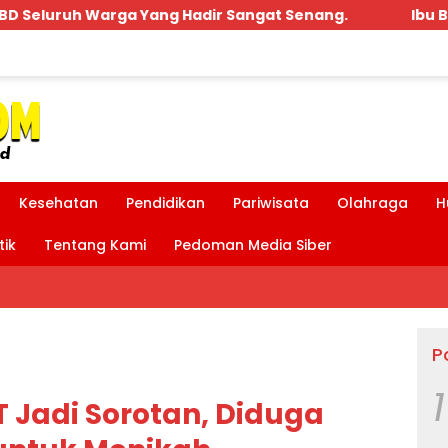
gat Senang.
Ibu Bupati dan Bpk MDT Hadir Acara 
Kesehatan
Pendidikan
Pariwisata
Olahraga
H
tik
Tentang Kami
Pedoman Media Siber
P
1
 Jadi Sorotan, Diduga