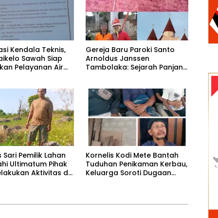
si Kendala Teknis,
Gereja Baru Paroki Santo
ikelo Sawah Siap
Arnoldus Janssen
kan Pelayanan Air
Tambolaka: Sejarah Panjang
i Waijewa Timur
Pembangunan Berdasarkan
Memori Kolektif Perjuangan
Para Imam Bersama Para
Tokoh Umat
 Sari Pemilik Lahan
Kornelis Kodi Mete Bantah
hi Ultimatum Pihak
Tuduhan Penikaman Kerbau,
akukan Aktivitas di
Keluarga Soroti Dugaan
ang Belum Selesai
Salah Tangkap
ya