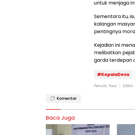
untuk menjaga in
Sementara itu, is
kalangan masyar
pentingnya moral
Kejadian ini men
melibatkan pejab
garda terdepan
#KepalaDesa
Penulis: Paul
Editor
Komentar
Baca Juga