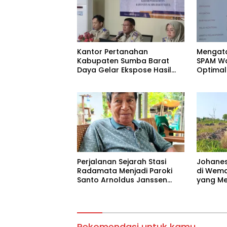
Kantor Pertanahan
Mengata
Kabupaten Sumba Barat
SPAM Wa
Daya Gelar Ekspose Hasil
Optimal
Pembaruan Peta Zona Nilai
Bersih d
Tanah Tahun 2026
Perjalanan Sejarah Stasi
‎Johanes
Radamata Menjadi Paroki
di Wema
Santo Arnoldus Janssen
yang Mel
Tambolaka
Lahan y
Hargan
Rekomendasi untuk kamu