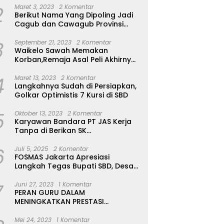
2
Maret 3, 2023
2 Komentar
Berikut Nama Yang Dipoling Jadi
Cagub dan Cawagub Provinsi
NTT, Balon Dari Sumba Belum Ada
3
September 21, 2023
2 Komentar
Waikelo Sawah Memakan
Korban,Remaja Asal Peli Akhirnya
Ditemukan Sudah Tidak Bernyawa
4
Maret 13, 2023
2 Komentar
Langkahnya Sudah di Persiapkan,
Golkar Optimistis 7 Kursi di SBD
5
Oktober 13, 2023
2 Komentar
Karyawan Bandara PT JAS Kerja
Tanpa di Berikan SK
Kontrak,Pengakuan Suruh Tanda
6
Tangan Tanpa di Bacakan Isinya
Juli 5, 2025
2 Komentar
FOSMAS Jakarta Apresiasi
Langkah Tegas Bupati SBD, Desak
Kepala Dinas P & K Dicopot
7
Juni 27, 2023
1 Komentar
PERAN GURU DALAM
MENINGKATKAN PRESTASI
AKADEMIK SISWA
Mei 24, 2023
1 Komentar