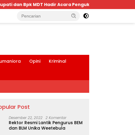
Pengukuhan Keluarga Bima Dompu Tingkatkan Silaturahmi,
tutup
umaniora
Opini
Kriminal
opular Post
Desember 22, 2022
2 Komentar
Rektor Resmi Lantik Pengurus BEM
dan BLM Unika Weetebula