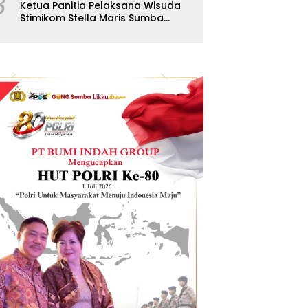
8
Ketua Panitia Pelaksana Wisuda
Stimikom Stella Maris Sumba
Karolus Wulla Rato S.KM.,MM.
Pertegas Batas Pendaftaran
Wisuda