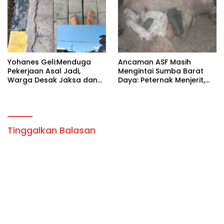
Yohanes Geli:Menduga
Ancaman ASF Masih
Pekerjaan Asal Jadi,
Mengintai Sumba Barat
Warga Desak Jaksa dan
Daya: Peternak Menjerit,
Polisi Selidiki Proyek Alun-
Kebijakan Pemda
Alun Tambolaka.
Dipertanyakan!
Tinggalkan Balasan