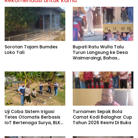
Rekomendasi untuk kamu
Sorotan Tajam Bumdes
Bupati Ratu Wulla Talu
Loko Tali
Turun Langsung ke Desa
Waimaraingi, Bahas
Stunting hingga Jaringan
Internet di Kodi Balaghar
Uji Coba Sistem Irigasi
Turnamen Sepak Bola
Tetes Otomatis Berbasis
Camat Kodi Balaghar Cup
IoT Bertenaga Surya, BLK
Tahun 2026 Resmi Di Buka ‎
Don Bosco Sumba.