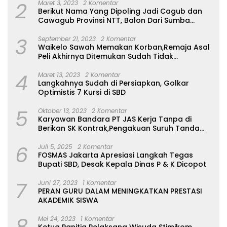
2
Maret 3, 2023
2 Komentar
Berikut Nama Yang Dipoling Jadi Cagub dan
Cawagub Provinsi NTT, Balon Dari Sumba
Belum Ada
3
September 21, 2023
2 Komentar
Waikelo Sawah Memakan Korban,Remaja Asal
Peli Akhirnya Ditemukan Sudah Tidak
Bernyawa
4
Maret 13, 2023
2 Komentar
Langkahnya Sudah di Persiapkan, Golkar
Optimistis 7 Kursi di SBD
5
Oktober 13, 2023
2 Komentar
Karyawan Bandara PT JAS Kerja Tanpa di
Berikan SK Kontrak,Pengakuan Suruh Tanda
Tangan Tanpa di Bacakan Isinya
6
Juli 5, 2025
2 Komentar
FOSMAS Jakarta Apresiasi Langkah Tegas
Bupati SBD, Desak Kepala Dinas P & K Dicopot
7
Juni 27, 2023
1 Komentar
PERAN GURU DALAM MENINGKATKAN PRESTASI
AKADEMIK SISWA
8
Mei 24, 2023
1 Komentar
Ketua Panitia Pelaksana Wisuda Stimikom