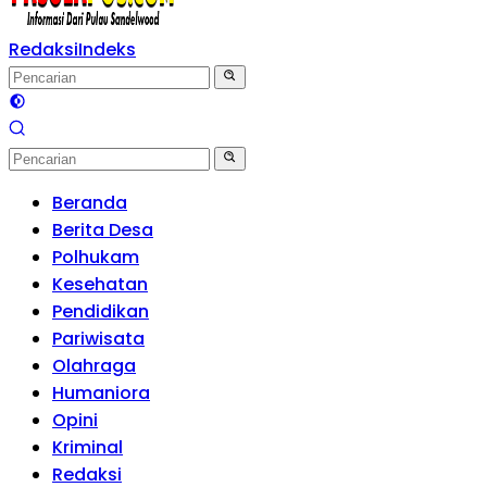
Redaksi
Indeks
Beranda
Berita Desa
Polhukam
Kesehatan
Pendidikan
Pariwisata
Olahraga
Humaniora
Opini
Kriminal
Redaksi