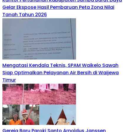
Gelar Ekspose Hasil Pembaruan Peta Zona Nilai
Tanah Tahun 2026
Mengatasi Kendala Teknis, SPAM Waikelo Sawah
Siap Optimalkan Pelayanan Air Bersih di Waijewa
Timur
Gereja Baru Paroki Santo Arnoldus Janssen