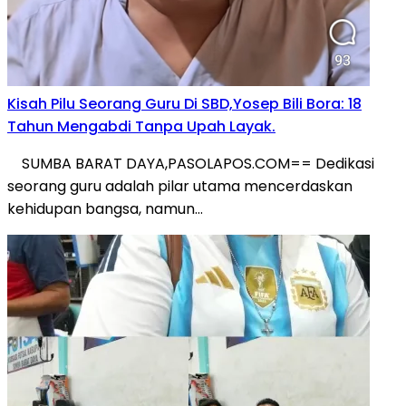
Kisah Pilu Seorang Guru Di SBD,Yosep Bili Bora: 18
Tahun Mengabdi Tanpa Upah Layak.
​SUMBA BARAT DAYA,PASOLAPOS.COM== Dedikasi
seorang guru adalah pilar utama mencerdaskan
kehidupan bangsa, namun…