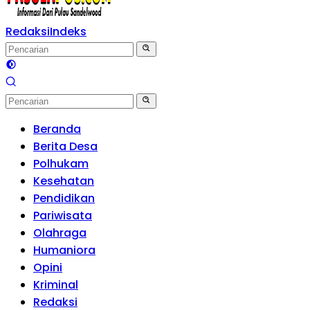
Redaksi
Indeks
Beranda
Berita Desa
Polhukam
Kesehatan
Pendidikan
Pariwisata
Olahraga
Humaniora
Opini
Kriminal
Redaksi