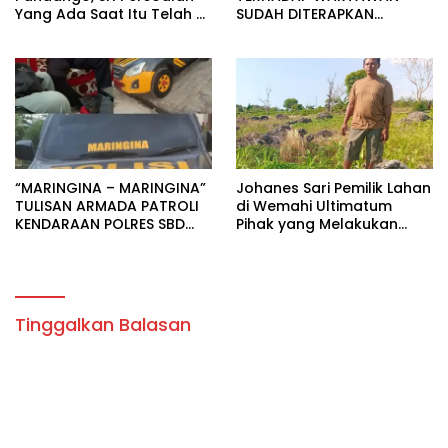
Yang Ada Saat Itu Telah di
SUDAH DITERAPKAN
Selesaikan Sudah Di
SEBAGAI TERSANGKA.
Terapkan Yang diBuat.
“MARINGINA – MARINGINA”
‎Johanes Sari Pemilik Lahan
TULISAN ARMADA PATROLI
di Wemahi Ultimatum
KENDARAAN POLRES SBD
Pihak yang Melakukan
MERUPAKN IDENTITAS
Aktivitas di Lahan yang
BUDAYA.
Belum Selesai Harganya
Tinggalkan Balasan