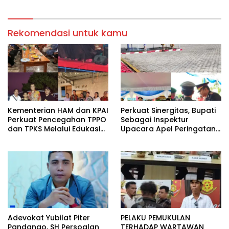
Belum Selesai Harganya
Rekomendasi untuk kamu
Kementerian HAM dan KPAI
Perkuat Sinergitas, Bupati
Perkuat Pencegahan TPPO
Sebagai Inspektur
dan TPKS Melalui Edukasi
Upacara Apel Peringatan
Generasi Muda di Sumba.
HUT Bhayangkara di
Porles SBD.
Adevokat Yubilat Piter
PELAKU PEMUKULAN
Pandango, SH Persoalan
TERHADAP WARTAWAN