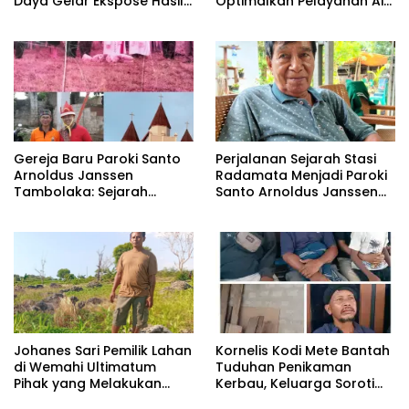
Daya Gelar Ekspose Hasil
Optimalkan Pelayanan Air
Pembaruan Peta Zona Nilai
Bersih di Waijewa Timur
Tanah Tahun 2026
Gereja Baru Paroki Santo
Perjalanan Sejarah Stasi
Arnoldus Janssen
Radamata Menjadi Paroki
Tambolaka: Sejarah
Santo Arnoldus Janssen
Panjang Pembangunan
Tambolaka
Berdasarkan Memori
Kolektif Perjuangan Para
Imam Bersama Para
Tokoh Umat
Kornelis Kodi Mete Bantah
‎Johanes Sari Pemilik Lahan
Tuduhan Penikaman
di Wemahi Ultimatum
Kerbau, Keluarga Soroti
Pihak yang Melakukan
Dugaan Salah Tangkap
Aktivitas di Lahan yang