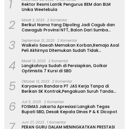
1
Rektor Resmi Lantik Pengurus BEM dan BLM
Unika Weetebula
2
Maret 3, 2023
2 Komentar
Berikut Nama Yang Dipoling Jadi Cagub dan
Cawagub Provinsi NTT, Balon Dari Sumba
Belum Ada
3
September 21, 2023
2 Komentar
Waikelo Sawah Memakan Korban,Remaja Asal
Peli Akhirnya Ditemukan Sudah Tidak
Bernyawa
4
Maret 13, 2023
2 Komentar
Langkahnya Sudah di Persiapkan, Golkar
Optimistis 7 Kursi di SBD
5
Oktober 13, 2023
2 Komentar
Karyawan Bandara PT JAS Kerja Tanpa di
Berikan SK Kontrak,Pengakuan Suruh Tanda
Tangan Tanpa di Bacakan Isinya
6
Juli 5, 2025
2 Komentar
FOSMAS Jakarta Apresiasi Langkah Tegas
Bupati SBD, Desak Kepala Dinas P & K Dicopot
7
Juni 27, 2023
1 Komentar
PERAN GURU DALAM MENINGKATKAN PRESTASI