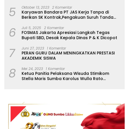
5
Oktober 13, 2023
2 Komentar
Karyawan Bandara PT JAS Kerja Tanpa di
Berikan SK Kontrak,Pengakuan Suruh Tanda
Tangan Tanpa di Bacakan Isinya
6
Juli 5, 2025
2 Komentar
FOSMAS Jakarta Apresiasi Langkah Tegas
Bupati SBD, Desak Kepala Dinas P & K Dicopot
7
Juni 27, 2023
1 Komentar
PERAN GURU DALAM MENINGKATKAN PRESTASI
AKADEMIK SISWA
8
Mei 24, 2023
1 Komentar
Ketua Panitia Pelaksana Wisuda Stimikom
Stella Maris Sumba Karolus Wulla Rato
S.KM.,MM. Pertegas Batas Pendaftaran Wisuda