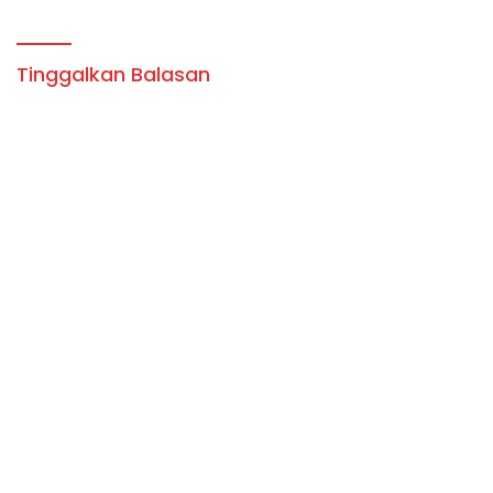
Alun Tambolaka.
Dipertanyakan!
Tinggalkan Balasan