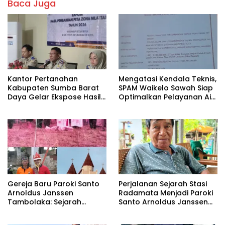
Baca Juga
Kantor Pertanahan
Mengatasi Kendala Teknis,
Kabupaten Sumba Barat
SPAM Waikelo Sawah Siap
Daya Gelar Ekspose Hasil
Optimalkan Pelayanan Air
Pembaruan Peta Zona Nilai
Bersih di Waijewa Timur
Tanah Tahun 2026
Gereja Baru Paroki Santo
Perjalanan Sejarah Stasi
Arnoldus Janssen
Radamata Menjadi Paroki
Tambolaka: Sejarah
Santo Arnoldus Janssen
Panjang Pembangunan
Tambolaka
Berdasarkan Memori