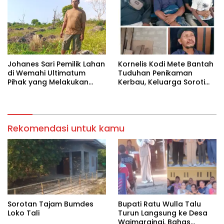
Kolektif Perjuangan Para
Imam Bersama Para
Tokoh Umat
‎Johanes Sari Pemilik Lahan
Kornelis Kodi Mete Bantah
di Wemahi Ultimatum
Tuduhan Penikaman
Pihak yang Melakukan
Kerbau, Keluarga Soroti
Aktivitas di Lahan yang
Dugaan Salah Tangkap
Belum Selesai Harganya
Rekomendasi untuk kamu
Sorotan Tajam Bumdes
Bupati Ratu Wulla Talu
Loko Tali
Turun Langsung ke Desa
Waimaraingi, Bahas