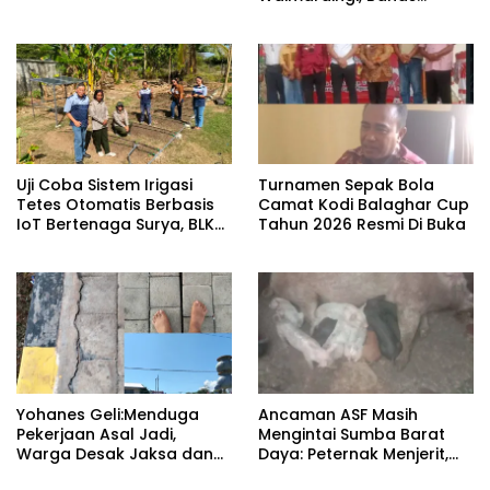
Stunting hingga Jaringan
Internet di Kodi Balaghar
Uji Coba Sistem Irigasi
Turnamen Sepak Bola
Tetes Otomatis Berbasis
Camat Kodi Balaghar Cup
IoT Bertenaga Surya, BLK
Tahun 2026 Resmi Di Buka ‎
Don Bosco Sumba.
Yohanes Geli:Menduga
Ancaman ASF Masih
Pekerjaan Asal Jadi,
Mengintai Sumba Barat
Warga Desak Jaksa dan
Daya: Peternak Menjerit,
Polisi Selidiki Proyek Alun-
Kebijakan Pemda