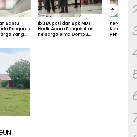
ati dan Bpk MDT
Keraguan Berbuah
Gemu
cara Pengukuhan
Kehangatan: MDT Disambut
Kuda
ga Bima Dompu
Penuh Kekeluargaan Saat
Bpk 
kan
Silaturahmi ke Tokoh
Cama
hmi,Digelar di
Kecamatan Palla, Ama Aris
Fortuna Radamata.
Weekaredi
GUN