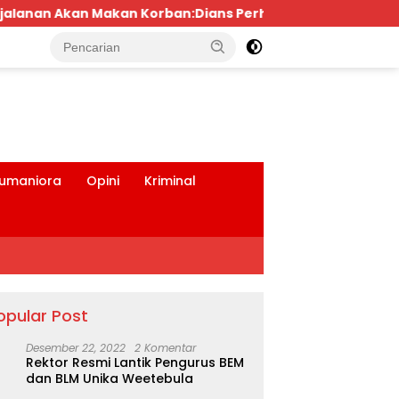
Dians Perhubungan dan Satlantas Didesak Bertindak Teg
tutup
umaniora
Opini
Kriminal
opular Post
Desember 22, 2022
2 Komentar
Rektor Resmi Lantik Pengurus BEM
dan BLM Unika Weetebula