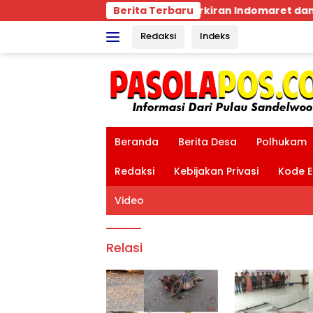
Langsung
Parkiran Indomaret dan Bank BRI SBD Mengancam 
Berita Terbaru
ke
Redaksi
Indeks
konten
tutup
Beranda
Berita Desa
Polhukam
Redaksi
Kebijakan Privasi
Kode E
Video
Relasi