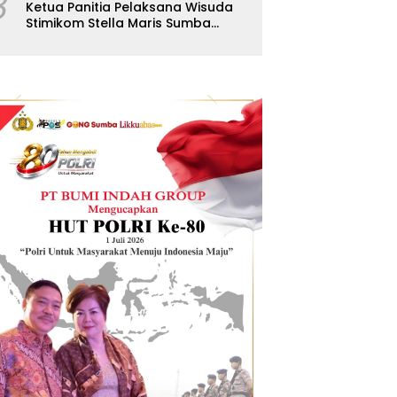
8
Ketua Panitia Pelaksana Wisuda
Stimikom Stella Maris Sumba
Karolus Wulla Rato S.KM.,MM.
Pertegas Batas Pendaftaran
Wisuda