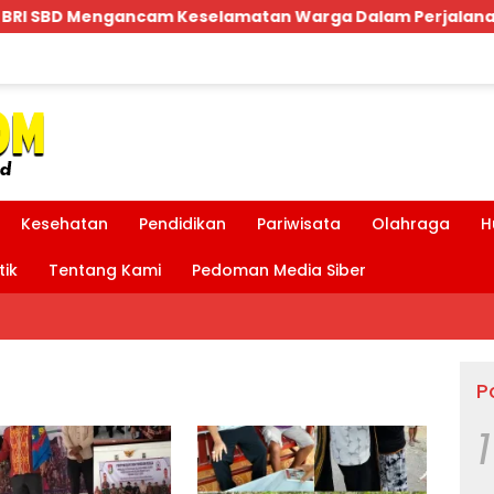
lamatan Warga Dalam Perjalanan Akan Makan Korban:Dian
Kesehatan
Pendidikan
Pariwisata
Olahraga
H
tik
Tentang Kami
Pedoman Media Siber
P
1