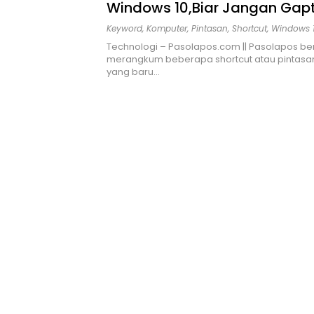
Windows 10,Biar Jangan Gapt
Keyword
,
Komputer
,
Pintasan
,
Shortcut
,
Windows 
Technologi – Pasolapos.com || Pasolapos ber
merangkum beberapa shortcut atau pintasa
yang baru…