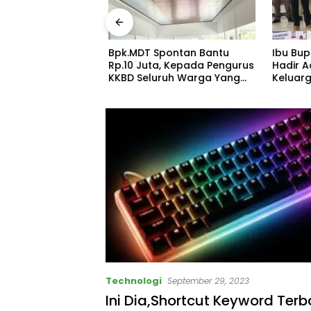
ndomaret dan
Bpk.MDT Spontan Bantu
Ibu Bup
SBD Mengancam
Rp.10 Juta, Kepada Pengurus
Hadir A
an Warga Dalam
KKBD Seluruh Warga Yang
Keluar
 Akan Makan
Hadir Sangat Senang.
Tingkat
ns Perhubungan
Silatura
tas Didesak
Gedung 
Tegas!
Technologi
September 29, 2023
Ini Dia,Shortcut Keyword Terb