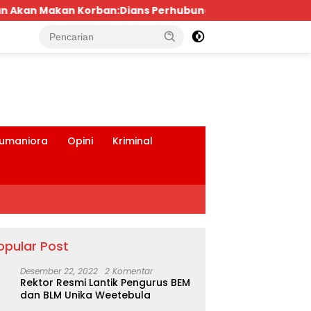
s Perhubungan dan Satlantas Didesak Bertindak Tegas!
tutup
umaniora
Opini
Kriminal
opular Post
Desember 22, 2022
2 Komentar
Rektor Resmi Lantik Pengurus BEM
dan BLM Unika Weetebula