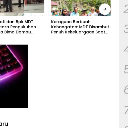
ati dan Bpk MDT
Keraguan Berbuah
Gemu
cara Pengukuhan
Kehangatan: MDT Disambut
Kuda
ga Bima Dompu
Penuh Kekeluargaan Saat
Bpk 
kan
Silaturahmi ke Tokoh
Cama
hmi,Digelar di
Kecamatan Palla, Ama Aris
Fortuna Radamata.
Weekaredi
aru