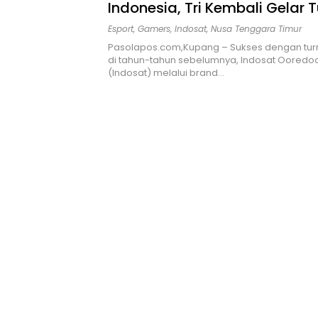
Indonesia, Tri Kembali Gelar
H3RO Esport 4.0 Hingga Pelo
Esport
,
Gamers
,
Indosat
,
Nusa Tenggara Timur
Air
Pasolapos.com,Kupang – Sukses dengan tu
di tahun-tahun sebelumnya, Indosat Ooredo
(Indosat) melalui brand…