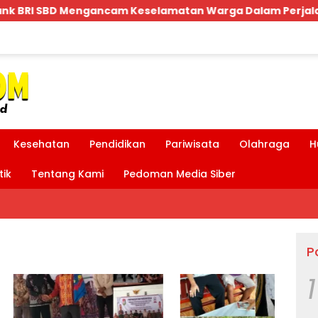
selamatan Warga Dalam Perjalanan Akan Makan Korban:Di
Kesehatan
Pendidikan
Pariwisata
Olahraga
H
tik
Tentang Kami
Pedoman Media Siber
P
1