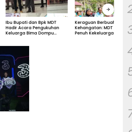
ati dan Bpk MDT
Keraguan Berbuah
Gemu
cara Pengukuhan
Kehangatan: MDT Disambut
Kuda
ga Bima Dompu
Penuh Kekeluargaan Saat
Bpk 
kan
Silaturahmi ke Tokoh
Cama
hmi,Digelar di
Kecamatan Palla, Ama Aris
Fortuna Radamata.
Weekaredi