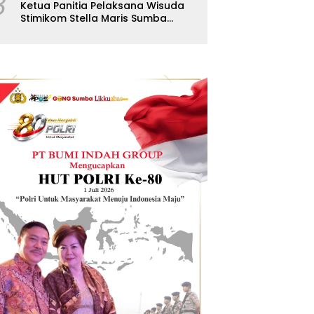
8
Ketua Panitia Pelaksana Wisuda
Stimikom Stella Maris Sumba
Karolus Wulla Rato S.KM.,MM.
Pertegas Batas Pendaftaran
Wisuda