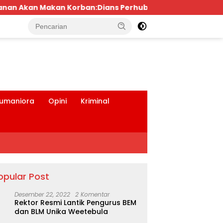
ans Perhubungan dan Satlantas Didesak Bertindak Tegas
tutup
umaniora
Opini
Kriminal
opular Post
Desember 22, 2022
2 Komentar
Rektor Resmi Lantik Pengurus BEM
dan BLM Unika Weetebula