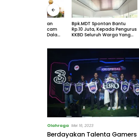
ndomaret dan
Bpk.MDT Spontan Bantu
Ibu Bup
SBD Mengancam
Rp.10 Juta, Kepada Pengurus
Hadir A
an Warga Dalam
KKBD Seluruh Warga Yang
Keluar
 Akan Makan
Hadir Sangat Senang.
Tingkat
ns Perhubungan
Silatura
tas Didesak
Gedung 
Tegas!
Olahraga
Mei 16, 2023
Berdayakan Talenta Gamers