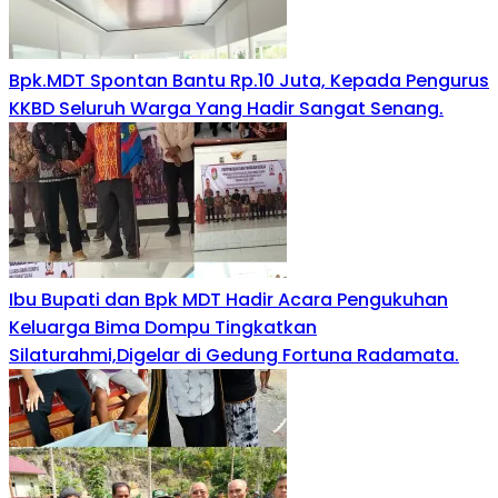
Bpk.MDT Spontan Bantu Rp.10 Juta, Kepada Pengurus
KKBD Seluruh Warga Yang Hadir Sangat Senang.
Ibu Bupati dan Bpk MDT Hadir Acara Pengukuhan
Keluarga Bima Dompu Tingkatkan
Silaturahmi,Digelar di Gedung Fortuna Radamata.