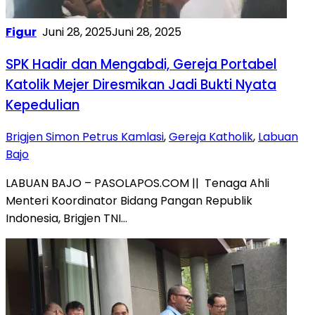
Figur
Juni 28, 2025
Juni 28, 2025
SPK Hadir dan Mengabdi, Gereja Portabel
Katolik Mejer Diresmikan Jadi Bukti Nyata
Kepedulian
Brigjen Simon Petrus Kamlasi
,
Gereja Katholik
,
Labuan
Bajo
LABUAN BAJO – PASOLAPOS.COM || Tenaga Ahli
Menteri Koordinator Bidang Pangan Republik
Indonesia, Brigjen TNI…