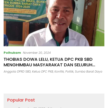
Polhukam
November 20, 2024
THOBIAS DOWA LELU, KETUA DPC PKB SBD
MENGHIMBAU MASYARAKAT DAN SELURUH
PENDUKUNG AGAR JAGA KEAMANAN
Anggota DPRD SBD
,
Ketua DPC PKB
,
Konflik
,
Politik
,
Sumba Barat Daya
MENJELANG PILKADA SBD 2024
Popular Post