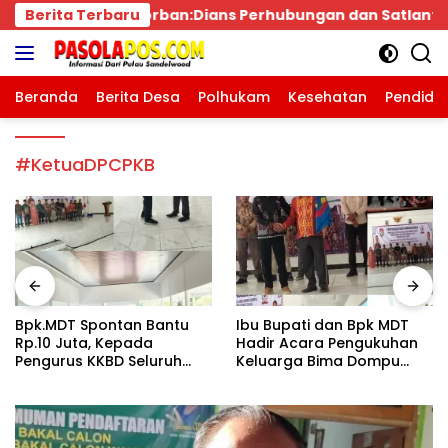
Langsung
s Perhubungan dan Satlantas Didesak Bertindak Tegas!
Berita Terbaru
ke
konten
Beranda
Berita Desa
Polhukam
Kesehatan
Pendidi
#KetuaDPCPKB
Bpk.MDT Spontan Bantu
Ibu Bupati dan Bpk MDT
Rp.10 Juta, Kepada
Hadir Acara Pengukuhan
Pengurus KKBD Seluruh
Keluarga Bima Dompu
Warga Yang Hadir Sangat
Tingkatkan
Senang.
Silaturahmi,Digelar di
Gedung Fortuna
Radamata.