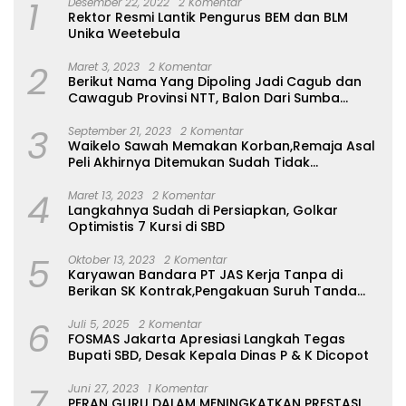
1
Desember 22, 2022
2 Komentar
Rektor Resmi Lantik Pengurus BEM dan BLM
Unika Weetebula
2
Maret 3, 2023
2 Komentar
Berikut Nama Yang Dipoling Jadi Cagub dan
Cawagub Provinsi NTT, Balon Dari Sumba
Belum Ada
3
September 21, 2023
2 Komentar
Waikelo Sawah Memakan Korban,Remaja Asal
Peli Akhirnya Ditemukan Sudah Tidak
Bernyawa
4
Maret 13, 2023
2 Komentar
Langkahnya Sudah di Persiapkan, Golkar
Optimistis 7 Kursi di SBD
5
Oktober 13, 2023
2 Komentar
Karyawan Bandara PT JAS Kerja Tanpa di
Berikan SK Kontrak,Pengakuan Suruh Tanda
Tangan Tanpa di Bacakan Isinya
6
Juli 5, 2025
2 Komentar
FOSMAS Jakarta Apresiasi Langkah Tegas
Bupati SBD, Desak Kepala Dinas P & K Dicopot
7
Juni 27, 2023
1 Komentar
PERAN GURU DALAM MENINGKATKAN PRESTASI