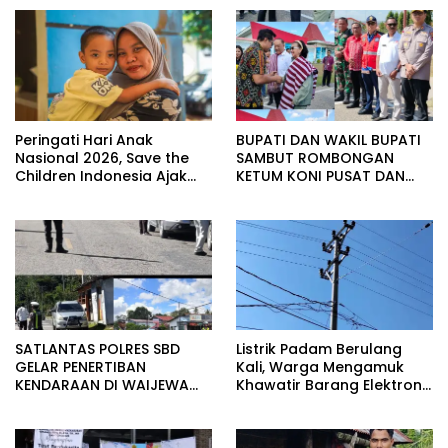
Peringati Hari Anak
BUPATI DAN WAKIL BUPATI
Nasional 2026, Save the
SAMBUT ROMBONGAN
Children Indonesia Ajak
KETUM KONI PUSAT DAN
Semua Pihak Perkuat
GUBERNUR NTT DI
Perlindungan Anak Melalui
BANDARA LEDE KALUMBANG.
Festival Pahlawan Anak
SATLANTAS POLRES SBD
Listrik Padam Berulang
GELAR PENERTIBAN
Kali, Warga Mengamuk
KENDARAAN DI WAIJEWA
Khawatir Barang Elektronik
BARAT.
Rusak Massal.