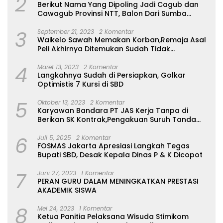
2
Berikut Nama Yang Dipoling Jadi Cagub dan
Cawagub Provinsi NTT, Balon Dari Sumba
Belum Ada
3
September 21, 2023
2 Komentar
Waikelo Sawah Memakan Korban,Remaja Asal
Peli Akhirnya Ditemukan Sudah Tidak
Bernyawa
4
Maret 13, 2023
2 Komentar
Langkahnya Sudah di Persiapkan, Golkar
Optimistis 7 Kursi di SBD
5
Oktober 13, 2023
2 Komentar
Karyawan Bandara PT JAS Kerja Tanpa di
Berikan SK Kontrak,Pengakuan Suruh Tanda
Tangan Tanpa di Bacakan Isinya
6
Juli 5, 2025
2 Komentar
FOSMAS Jakarta Apresiasi Langkah Tegas
Bupati SBD, Desak Kepala Dinas P & K Dicopot
7
Juni 27, 2023
1 Komentar
PERAN GURU DALAM MENINGKATKAN PRESTASI
AKADEMIK SISWA
8
Mei 24, 2023
1 Komentar
Ketua Panitia Pelaksana Wisuda Stimikom