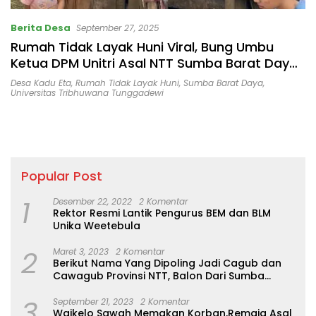
Berita Desa
September 27, 2025
Rumah Tidak Layak Huni Viral, Bung Umbu
Ketua DPM Unitri Asal NTT Sumba Barat Daya
Desak Pemerintah Peduli
Desa Kadu Eta
,
Rumah Tidak Layak Huni
,
Sumba Barat Daya
,
Universitas Tribhuwana Tunggadewi
Popular Post
1
Desember 22, 2022
2 Komentar
Rektor Resmi Lantik Pengurus BEM dan BLM
Unika Weetebula
2
Maret 3, 2023
2 Komentar
Berikut Nama Yang Dipoling Jadi Cagub dan
Cawagub Provinsi NTT, Balon Dari Sumba
Belum Ada
3
September 21, 2023
2 Komentar
Waikelo Sawah Memakan Korban,Remaja Asal