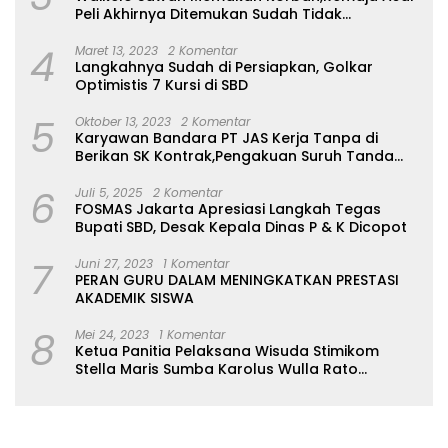
Peli Akhirnya Ditemukan Sudah Tidak
Bernyawa
4
Maret 13, 2023
2 Komentar
Langkahnya Sudah di Persiapkan, Golkar
Optimistis 7 Kursi di SBD
5
Oktober 13, 2023
2 Komentar
Karyawan Bandara PT JAS Kerja Tanpa di
Berikan SK Kontrak,Pengakuan Suruh Tanda
Tangan Tanpa di Bacakan Isinya
6
Juli 5, 2025
2 Komentar
FOSMAS Jakarta Apresiasi Langkah Tegas
Bupati SBD, Desak Kepala Dinas P & K Dicopot
7
Juni 27, 2023
1 Komentar
PERAN GURU DALAM MENINGKATKAN PRESTASI
AKADEMIK SISWA
8
Mei 24, 2023
1 Komentar
Ketua Panitia Pelaksana Wisuda Stimikom
Stella Maris Sumba Karolus Wulla Rato
S.KM.,MM. Pertegas Batas Pendaftaran Wisuda