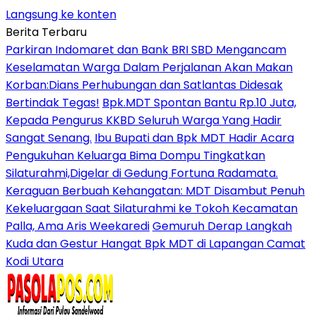
Langsung ke konten
Berita Terbaru
Parkiran Indomaret dan Bank BRI SBD Mengancam
Keselamatan Warga Dalam Perjalanan Akan Makan
Korban:Dians Perhubungan dan Satlantas Didesak
Bertindak Tegas!
Bpk.MDT Spontan Bantu Rp.10 Juta,
Kepada Pengurus KKBD Seluruh Warga Yang Hadir
Sangat Senang.
Ibu Bupati dan Bpk MDT Hadir Acara
Pengukuhan Keluarga Bima Dompu Tingkatkan
Silaturahmi,Digelar di Gedung Fortuna Radamata.
Keraguan Berbuah Kehangatan: MDT Disambut Penuh
Kekeluargaan Saat Silaturahmi ke Tokoh Kecamatan
Palla, Ama Aris Weekaredi
Gemuruh Derap Langkah
Kuda dan Gestur Hangat Bpk MDT di Lapangan Camat
Kodi Utara