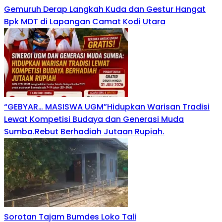
Gemuruh Derap Langkah Kuda dan Gestur Hangat
Bpk MDT di Lapangan Camat Kodi Utara
“GEBYAR… MASISWA UGM”Hidupkan Warisan Tradisi
Lewat Kompetisi Budaya dan Generasi Muda
Sumba.Rebut Berhadiah Jutaan Rupiah.
Sorotan Tajam Bumdes Loko Tali