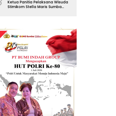
8
Ketua Panitia Pelaksana Wisuda
Stimikom Stella Maris Sumba
Karolus Wulla Rato S.KM.,MM.
Pertegas Batas Pendaftaran
Wisuda