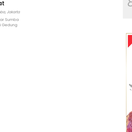
at
mba
,
Jakarta
sar Sumba
di Gedung