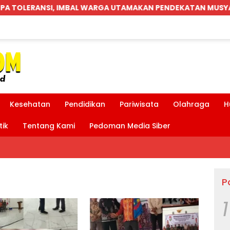
A UTAMAKAN PENDEKATAN MUSYAWARAH
Parkiran Ind
Kesehatan
Pendidikan
Pariwisata
Olahraga
H
tik
Tentang Kami
Pedoman Media Siber
P
1