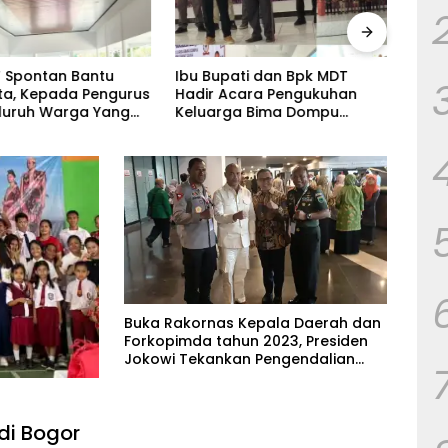
 Spontan Bantu
Ibu Bupati dan Bpk MDT
Kera
uta, Kepada Pengurus
Hadir Acara Pengukuhan
Keha
luruh Warga Yang
Keluarga Bima Dompu
Penu
angat Senang.
Tingkatkan
Sila
Silaturahmi,Digelar di
Keca
Gedung Fortuna Radamata.
Week
Buka Rakornas Kepala Daerah dan
Forkopimda tahun 2023, Presiden
Jokowi Tekankan Pengendalian
Masalah Inflasi, Kemiskinan dan
Stunting
di Bogor