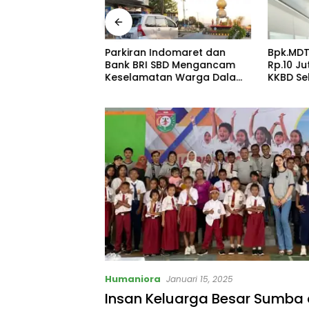
RIM POLRES SBD
Parkiran Indomaret dan
Bpk.MDT
US PEMBUNUHAN
Bank BRI SBD Mengancam
Rp.10 J
 TANPA
Keselamatan Warga Dalam
KKBD Se
 IMBAL WARGA
Perjalanan Akan Makan
Hadir S
PENDEKATAN
Korban:Dians Perhubungan
AH
dan Satlantas Didesak
Bertindak Tegas!
Humaniora
Januari 15, 2025
Insan Keluarga Besar Sumba 