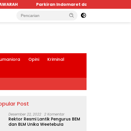
omaret dan Bank BRI SBD Mengancam Keselamatan Warga D
tutup
umaniora
Opini
Kriminal
opular Post
Desember 22, 2022
2 Komentar
Rektor Resmi Lantik Pengurus BEM
dan BLM Unika Weetebula