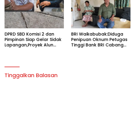
Aris Weekaredi
DPRD SBD Komisi 2 dan
BRI Waikabubak:Diduga
Pimpinan Siap Gelar Sidak
Penipuan Oknum Petugas
Lapangan,Proyek Alun
Tinggi Bank BRI Cabang
Alun Tambolaka.
Waikabubak,Nasabah
Yosua Todo Nura Lele
Sambangi Kapolres SBD
Pertanyakan
Perkembangan Kasus
Tinggalkan Balasan