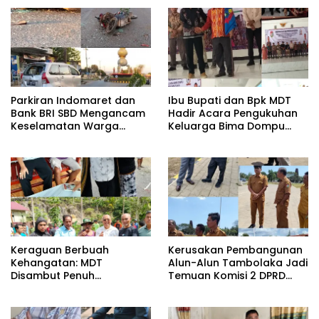
Parkiran Indomaret dan
Ibu Bupati dan Bpk MDT
Bank BRI SBD Mengancam
Hadir Acara Pengukuhan
Keselamatan Warga
Keluarga Bima Dompu
Dalam Perjalanan Akan
Tingkatkan
Makan Korban:Dians
Silaturahmi,Digelar di
Perhubungan dan
Gedung Fortuna
Satlantas Didesak
Radamata.
Bertindak Tegas!
Keraguan Berbuah
Kerusakan Pembangunan
Kehangatan: MDT
Alun-Alun Tambolaka Jadi
Disambut Penuh
Temuan Komisi 2 DPRD
Kekeluargaan Saat
SBD, Kadis PU Siap Perbaiki.
Silaturahmi ke Tokoh
Kecamatan Palla, Ama