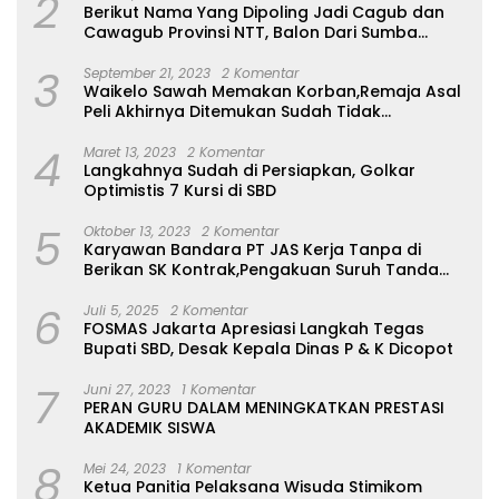
2
Berikut Nama Yang Dipoling Jadi Cagub dan
Cawagub Provinsi NTT, Balon Dari Sumba
Belum Ada
3
September 21, 2023
2 Komentar
Waikelo Sawah Memakan Korban,Remaja Asal
Peli Akhirnya Ditemukan Sudah Tidak
Bernyawa
4
Maret 13, 2023
2 Komentar
Langkahnya Sudah di Persiapkan, Golkar
Optimistis 7 Kursi di SBD
5
Oktober 13, 2023
2 Komentar
Karyawan Bandara PT JAS Kerja Tanpa di
Berikan SK Kontrak,Pengakuan Suruh Tanda
Tangan Tanpa di Bacakan Isinya
6
Juli 5, 2025
2 Komentar
FOSMAS Jakarta Apresiasi Langkah Tegas
Bupati SBD, Desak Kepala Dinas P & K Dicopot
7
Juni 27, 2023
1 Komentar
PERAN GURU DALAM MENINGKATKAN PRESTASI
AKADEMIK SISWA
8
Mei 24, 2023
1 Komentar
Ketua Panitia Pelaksana Wisuda Stimikom